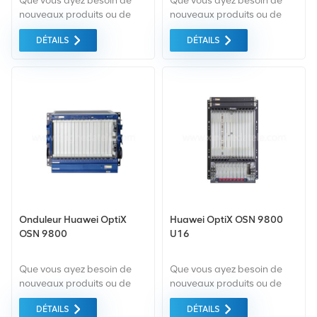
Que vous ayez besoin de
Que vous ayez besoin de
nouveaux produits ou de
nouveaux produits ou de
produits rénovés, il faut une
produits rénovés, il faut une
DÉTAILS
DÉTAILS
approche globale Garantie
approche globale Garantie
comme norme. Nous
comme norme. Nous
achetons uniquement des
achetons uniquement des
équipements du marché
équipements du marché
vert du la plus haute qualité
vert du la plus haute qualité
. Tout cela est fourni au
. Tout cela est fourni au
meilleur prix possible.
meilleur prix possible.
Onduleur Huawei OptiX
Huawei OptiX OSN 9800
OSN 9800
U16
Que vous ayez besoin de
Que vous ayez besoin de
nouveaux produits ou de
nouveaux produits ou de
produits rénovés, il faut une
produits rénovés, il faut une
DÉTAILS
DÉTAILS
approche globale Garantie
approche globale Garantie