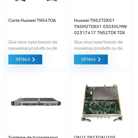
Carte Huawei TN54TOA
Huawei TN52TDX01
TN5M2TDX01 03030LMW
02317417 TN52TDX TDX
OSN6800 OSN8800 carte
Que vous ayez besoin de
Que vous ayez besoin de
de traitement de service
nouveaux produits ou de
nouveaux produits ou de
affluent 2*10G
produits rénovés, il faut une
produits rénovés, il faut une
DÉTAILS
DÉTAILS
approche globale Garantie
approche globale Garantie
comme norme. Nous
comme norme. Nous
achetons uniquement des
achetons uniquement des
équipements du marché
équipements du marché
vert du la plus haute qualité
vert du la plus haute qualité
. Tout cela est fourni au
. Tout cela est fourni au
meilleur prix possible.
meilleur prix possible.
Système de transmission
OAU1 TN13OAU105