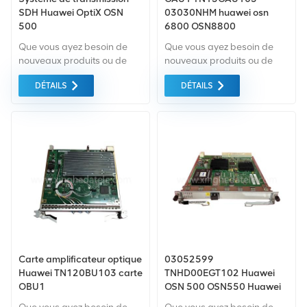
SDH Huawei OptiX OSN
03030NHM huawei osn
500
6800 OSN8800
amplificateur optique C-
Que vous ayez besoin de
Que vous ayez besoin de
BAND (MAX 0dBm entrée et
nouveaux produits ou de
nouveaux produits ou de
20dBm sortie, Gain 23-
produits rénovés, il faut une
produits rénovés, il faut une
34dB) OAU1
DÉTAILS
DÉTAILS
approche globale Garantie
approche globale Garantie
comme norme. Nous
comme norme. Nous
achetons uniquement des
achetons uniquement des
équipements du marché
équipements du marché
vert du la plus haute qualité
vert du la plus haute qualité
. Tout cela est fourni au
. Tout cela est fourni au
meilleur prix possible.
meilleur prix possible.
Carte amplificateur optique
03052599
Huawei TN120BU103 carte
TNHD00EGT102 Huawei
OBU1
OSN 500 OSN550 Huawei
EGT1