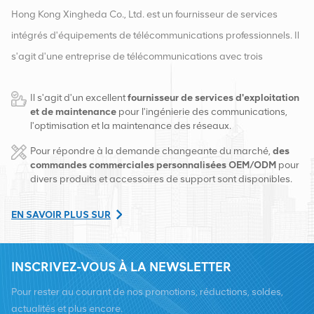
Hong Kong Xingheda Co., Ltd. est un fournisseur de services
intégrés d'équipements de télécommunications professionnels. Il
s'agit d'une entreprise de télécommunications avec trois
qualifications d'équipements sans fil, filaires et auxiliaires. À
Il s'agit d'un excellent
fournisseur de services d'exploitation
l'heure actuelle, l'entreprise dispose de deux entrepôts
et de maintenance
pour l'ingénierie des communications,
intelligents et de centres de distribution d'usine à Changsha et à
l'optimisation et la maintenance des réseaux.
Hong Kong. En 2016, nous avons créé un siège commercial
Pour répondre à la demande changeante du marché,
des
international à Changsha, en Chine. Basés en Chine, nous
commandes commerciales personnalisées OEM/ODM
pour
divers produits et accessoires de support sont disponibles.
exerçons des activités internationales en Asie du Sud-Est, en
Europe, aux États-Unis, en Afrique et en Russie, fournissons des
EN SAVOIR PLUS SUR
stations de base et fournissons aux principaux opérateurs de
télécommunications régionaux des services de transformation
INSCRIVEZ-VOUS À LA NEWSLETTER
d'équipement et de maintenance complets tels que la
transmission, l'alimentation électrique, les modules optiques,
Pour rester au courant de nos promotions, réductions, soldes,
câbles, bornes et matériaux auxiliaires de support. Les
actualités et plus encore.