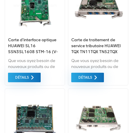
Carte d'interface optique
Carte de traitement de
HUAWEI SL16
service tributaire HUAWEI
SSN3SL1608 STM-16 (V-
TQX TN11TQX TN52TQX
16.2Je,LC) pour OSN2500
TN53TQX TN55TQX
Que vous ayez besoin de
Que vous ayez besoin de
OSN3500 OSN7500
TN5M5TQX 4x10 Gbit/s
nouveaux produits ou de
nouveaux produits ou de
OSN6800 OSN8800 DWDM
produits rénovés, il faut une
produits rénovés, il faut une
DÉTAILS
DÉTAILS
approche globale Garantie
approche globale Garantie
comme norme. Nous
comme norme. Nous
achetons uniquement des
achetons uniquement des
équipements du marché
équipements du marché
vert du la plus haute qualité
vert du la plus haute qualité
. Tout cela est fourni au
. Tout cela est fourni au
meilleur prix possible.
meilleur prix possible.