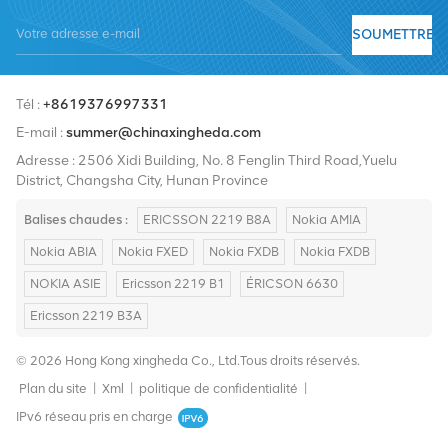
fournisseurs de services incluent Nokia, Ericsson, Huawei, ZTE,
SOUMETTRE
Bell, Alcatel, Nortel, Siemens et Lucent. Nous élargirons notre part
de marché international avec des produits de haute qualité, des
Tél :
+8619376997331
services de haute qualité, des prix raisonnables et une livraison
E-mail :
summer@chinaxingheda.com
rapide.
Adresse : 2506 Xidi Building, No. 8 Fenglin Third Road,Yuelu
District, Changsha City, Hunan Province
Balises chaudes :
ERICSSON 2219 B8A
Nokia AMIA
Nokia ABIA
Nokia FXED
Nokia FXDB
Nokia FXDB
NOKIA ASIE
Ericsson 2219 B1
ÉRICSON 6630
Ericsson 2219 B3A
© 2026 Hong Kong xingheda Co., Ltd.Tous droits réservés.
Plan du site
|
Xml
|
politique de confidentialité
|
IPv6 réseau pris en charge