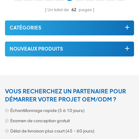
vert du la plus haute qualité
vert du la plus haute qualité
. Tout cela est fourni au
. Tout cela est fourni au
Un total de
62
pages
meilleur prix possible.
meilleur prix possible.
CATÉGORIES
NOUVEAUX PRODUITS
VOUS RECHERCHEZ UN PARTENAIRE POUR
DÉMARRER VOTRE PROJET OEM/ODM ?
Échantillonnage rapide (5 à 10 jours)
Examen de conception gratuit
Délai de livraison plus court (45 ~ 60 jours)