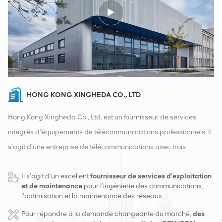
HONG KONG XINGHEDA CO., LTD
Hong Kong Xingheda Co., Ltd. est un fournisseur de services
intégrés d'équipements de télécommunications professionnels. Il
s'agit d'une entreprise de télécommunications avec trois
qualifications d'équipements sans fil, filaires et auxiliaires. À
Il s'agit d'un excellent
fournisseur de services d'exploitation
l'heure actuelle, l'entreprise dispose de deux entrepôts
et de maintenance
pour l'ingénierie des communications,
intelligents et de centres de distribution d'usine à Changsha et à
l'optimisation et la maintenance des réseaux.
Hong Kong. En 2016, nous avons créé un siège commercial
Pour répondre à la demande changeante du marché,
des
international à Changsha, en Chine. Basés en Chine, nous