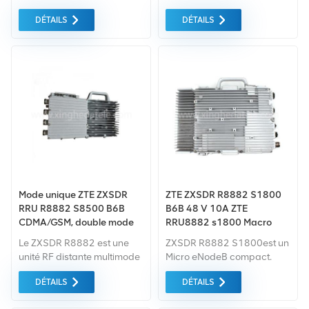
de commande à distance
bande de base (BBU)
DÉTAILS
DÉTAILS
(RCU) pour les systèmes de
comprennent la macro
stations de base de
distribuée eNodeB BS8700.
télécommunications ZTE.
Stock important disponible
pour une expédition
immédiate. Contactez-nous
dès maintenant pour obtenir
un devis en temps réel et
une fiche technique sous 24
heures !
Mode unique ZTE ZXSDR
ZTE ZXSDR R8882 S1800
RRU R8882 S8500 B6B
B6B 48 V 10A ZTE
CDMA/GSM, double mode
RRU8882 s1800 Macro
GSM/UMTS
Radio unité à distance
Le ZXSDR R8882 est une
ZXSDR R8882 S1800est un
unité RF distante multimode
Micro eNodeB compact.
qui prend en charge
Avec design intégré, ultra
DÉTAILS
DÉTAILS
2T2R/2T4R FDD. Il prend en
petit taille et faible
charge les systèmes de
consommation d'énergie,