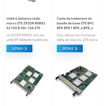
Unité à distance radio
Carte de traitement de
macro ZTE ZXSDR R8882
bande de base ZTE BPC
S2100 B 48v 10A ZTE
BPK BPK1 BPK_e BPK_s
RRU8882
BPKP pour UMTS WCDMA
Le ZXSDR R8882 est une
Pour relever les nouveaux
ZXSDR BBU B8200 B8300
unité RF distante multimode
défis de l'ère 5G, ZTE lance
qui prend en charge
une nouvelle génération
DÉTAILS
DÉTAILS
2T2R/2T4R FDD. Il prend en
d'unité de bande de base
charge les systèmes de
(BBU), qui prend en charge
communication GSM, UMTS,
les modes complets
CDMA et LTE et présente
2G/3G/4G/5G.
une structure compacte,
une grande capacité et une
installation facile.