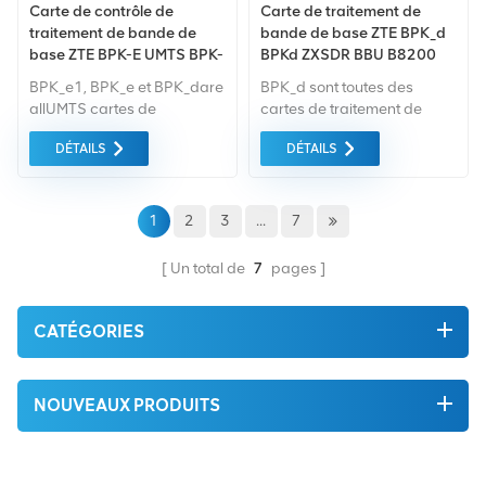
Carte de contrôle de
Carte de traitement de
traitement de bande de
bande de base ZTE BPK_d
base ZTE BPK-E UMTS BPK-
BPKd ZXSDR BBU B8200
E de Type K pour ZTE BBU
BPK_e1, BPK_e et BPK_dare
BPK_d sont toutes des
B8200 B8300
allUMTS cartes de
cartes de traitement de
traitement de bande de
bande de base UMTS,
DÉTAILS
DÉTAILS
base, traiter le protocole de
traitant la couche physique
couche physique et le
protocole et protocole de
protocole de trame
trame spécifiés par 3GPP.
spécifiés par 3GPP.
Ils fournissent les mêmes
1
2
3
...
7
fonctions mais avec une
capacité CE et un débit de
Un total de
7
pages
données différents.
CATÉGORIES
NOUVEAUX PRODUITS