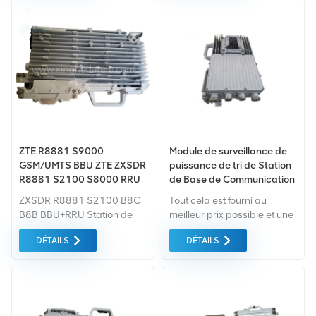
communication GSM, UMTS,
R8882 S1800répond à un
CDMA et LTE et est doté de
déploiement rapide et à une
fonctionnalités compactes.
couverture de hotspot
structure, grande capacité
exigences en matière de
et installation facile.
propreté, d'efficacité et de
faible coût. Il est appliqué
pour les hotspots, à
l'intérieur et la couverture
des zones urbaines.
ZTE R8881 S9000
Module de surveillance de
GSM/UMTS BBU ZTE ZXSDR
puissance de tri de Station
R8881 S2100 S8000 RRU
de Base de Communication
WCDMA TD-SCDMA TD-
ZXSDR R8882A S8500
ZXSDR R8881 S2100 B8C
Tout cela est fourni au
LED LTE DPC-R OLPB RIK
d'origine zte
B8B BBU+RRU Station de
meilleur prix possible et une
2T2R
base distribuée Unité RF à
grande quantité de la
DÉTAILS
DÉTAILS
distance GSM/CDMA/UMTS
rentabilité vous sera
ZTE Fournisseur de solutions
directement répercutée.
de station de base sans fil et
fournisseur d'équipement
de réseau de
communication de station