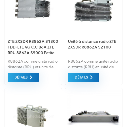
de base
ZTE ZXSDR R8862A S1800
Unité à distance radio ZTE
FDD-LTE 4G C.C B6A ZTE
ZXSDR R8862A S2100
RRU 8862A S9000 Petite
cellule R8862A S1800 B6A
R8862A comme unité radio
R8862A comme unité radio
CDMA
distante (RRU) et unité de
distante (RRU) et unité de
bande de base (BBU)
bande de base (BBU)
DÉTAILS
DÉTAILS
comprennent la macro
comprennent la macro
distribuée eNodeB BS8700.
distribuée eNodeB BS8700.