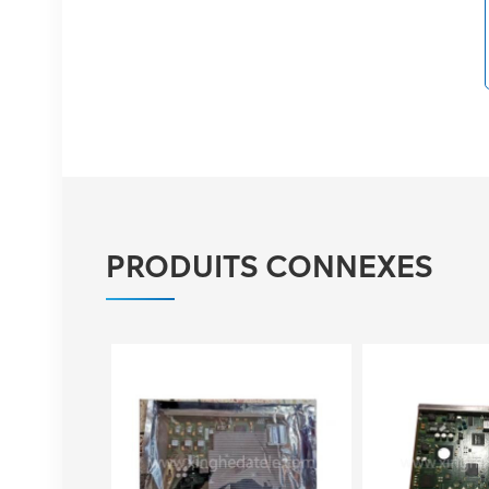
03050BYF pour bande
de base Huawei BBU
3900
VOIR LES DÉTAILS
Redresseur Eltek
Flatpack S 48V/1800W
HE
VOIR LES DÉTAILS
PRODUITS CONNEXES
Eltek Flatpack2
48/2000 HE module
redresseur 48V 2000W
VOIR LES DÉTAILS
Ericsson Radio 4429 B3