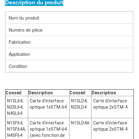
Description du produit
Nom du produit
H
Numéro de pièce
B
Fabrication
H
Application
S
Condition
N
Conseil
Description
Conseil
Description
N1SL64,
Carte d'interface
N1SLD4,
Carte d'interface
N2SL64,
optique 1xSTM-64
N2SLD4
optique 2xSTM-4
N4SL64
N1SF64,
Carte d'interface
N1SLD4A
Carte d'interface
N1SF64A,
optique 1xSTM-64
optique 2xSTM-4
N4SF64
(avec fonction de