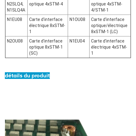
N2SLQ4,
optique 4xSTM-4
optique 4xSTM-
N1SLQ4A
4/STM-1
N1EU08
Carte d'interface
N1OU08
Carte d'interface
électrique 8xSTM-
optique/électrique
1
8xSTM-1 (LC)
N2OU08
Carte d'interface
N1EU04
Carte d'interface
optique 8xSTM-1
électrique 4xSTM-
(SC)
1
détails du produit