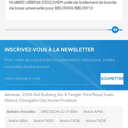
Huawei SmartAX MA5800 X7 OLT
INSCRIVEZ-VOUS À LA NEWSLETTER
Pour rester au courant de nos promotions, réductions, soldes,
actualités et plus encore.
SOUMETTRE
Tél :
+8619376997331
E-mail :
summer@chinaxingheda.com
Adresse : 2506 Xidi Building, No. 8 Fenglin Third Road,Yuelu
District, Changsha City, Hunan Province
Balises chaudes :
ERICSSON 2219 B8A
Nokia AMIA
Nokia ABIA
Nokia FXED
Nokia FXDB
Nokia FXDB