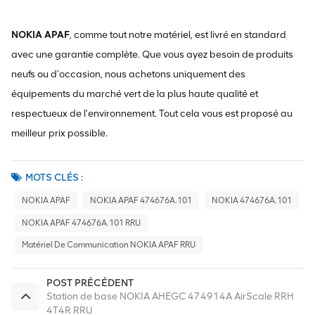
NOKIA APAF
, comme tout notre matériel, est livré en standard
avec une garantie complète. Que vous ayez besoin de produits
neufs ou d'occasion, nous achetons uniquement des
équipements du marché vert de la plus haute qualité et
respectueux de l'environnement. Tout cela vous est proposé au
meilleur prix possible.
MOTS CLÉS :
NOKIA APAF
NOKIA APAF 474676A.101
NOKIA 474676A.101
NOKIA APAF 474676A.101 RRU
Matériel De Communication NOKIA APAF RRU
POST PRÉCÉDENT
Station de base NOKIA AHEGC 474914A AirScale RRH
4T4R RRU