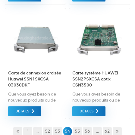
comme norme. Nous
comme norme. Nous
achetons uniquement des
achetons uniquement des
équipements du marché
équipements du marché
vert du la plus haute
vert du la plus haute qualité
qualité. Tout cela est fourni
. Tout cela est fourni au
au meilleur prix possible.
meilleur prix possible.
Carte de connexion croisée
Carte système HUAWEI
Huawei SSN1SXCSA
SSN2PSXCSA optix
03030DKF
OSN3500
Que vous ayez besoin de
Que vous ayez besoin de
nouveaux produits ou de
nouveaux produits ou de
produits rénovés, il faut une
produits rénovés, il faut une
DÉTAILS
DÉTAILS
approche globale Garantie
approche globale Garantie
comme norme. Nous
comme norme. Nous
achetons uniquement des
achetons uniquement des
équipements du marché
équipements du marché
1
...
52
53
54
55
56
...
62