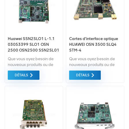
Huawei SSN2SLO1 L-1.1
Cartes d'interface optique
03053399 SLO1 OSN
HUAWEI OSN 3500 SLQ4
2500 OSN2500 SSN2SL01
STM-4
SL01 STM-1 carte
Que vous ayez besoin de
Que vous ayez besoin de
d'interface optique
nouveaux produits ou de
nouveaux produits ou de
produits rénovés, il faut une
produits rénovés, il faut une
DÉTAILS
DÉTAILS
approche globale Garantie
approche globale Garantie
comme norme. Nous
comme norme. Nous
achetons uniquement des
achetons uniquement des
équipements du marché
équipements du marché
vert du la plus haute qualité
vert du la plus haute qualité
. Tout cela est fourni au
. Tout cela est fourni au
meilleur prix possible.
meilleur prix possible.