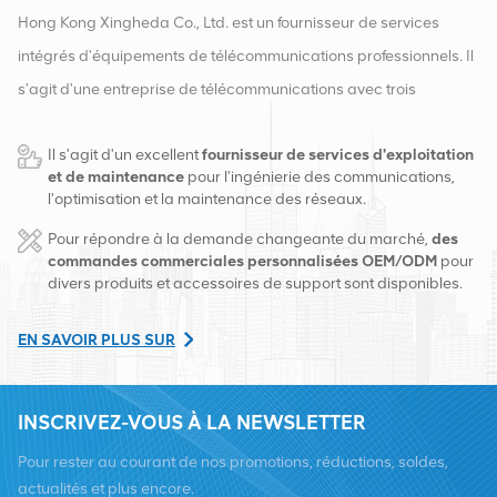
Hong Kong Xingheda Co., Ltd. est un fournisseur de services
intégrés d'équipements de télécommunications professionnels. Il
s'agit d'une entreprise de télécommunications avec trois
qualifications d'équipements sans fil, filaires et auxiliaires. À
Il s'agit d'un excellent
fournisseur de services d'exploitation
l'heure actuelle, l'entreprise dispose de deux entrepôts
et de maintenance
pour l'ingénierie des communications,
intelligents et de centres de distribution d'usine à Changsha et à
l'optimisation et la maintenance des réseaux.
Hong Kong. En 2016, nous avons créé un siège commercial
Pour répondre à la demande changeante du marché,
des
international à Changsha, en Chine. Basés en Chine, nous
commandes commerciales personnalisées OEM/ODM
pour
divers produits et accessoires de support sont disponibles.
exerçons des activités internationales en Asie du Sud-Est, en
Europe, aux États-Unis, en Afrique et en Russie, fournissons des
EN SAVOIR PLUS SUR
stations de base et fournissons aux principaux opérateurs de
télécommunications régionaux des services de transformation
INSCRIVEZ-VOUS À LA NEWSLETTER
d'équipement et de maintenance complets tels que la
transmission, l'alimentation électrique, les modules optiques,
Pour rester au courant de nos promotions, réductions, soldes,
câbles, bornes et matériaux auxiliaires de support. Les
actualités et plus encore.