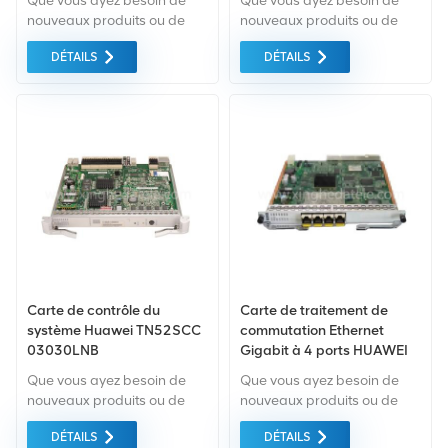
Que vous ayez besoin de
Que vous ayez besoin de
nouveaux produits ou de
nouveaux produits ou de
produits rénovés, il faut une
produits rénovés, il faut une
DÉTAILS
DÉTAILS
approche globale Garantie
approche globale Garantie
comme norme. Nous
comme norme. Nous
achetons uniquement des
achetons uniquement des
équipements du marché
équipements du marché
vert du la plus haute qualité
vert du la plus haute qualité
. Tout cela est fourni au
. Tout cela est fourni au
meilleur prix possible.
meilleur prix possible.
Carte de contrôle du
Carte de traitement de
système Huawei TN52SCC
commutation Ethernet
03030LNB
Gigabit à 4 ports HUAWEI
EGS4 SSN4EGS4
Que vous ayez besoin de
Que vous ayez besoin de
03052348
nouveaux produits ou de
nouveaux produits ou de
produits rénovés, il faut une
produits rénovés, il faut une
DÉTAILS
DÉTAILS
approche globale Garantie
approche globale Garantie