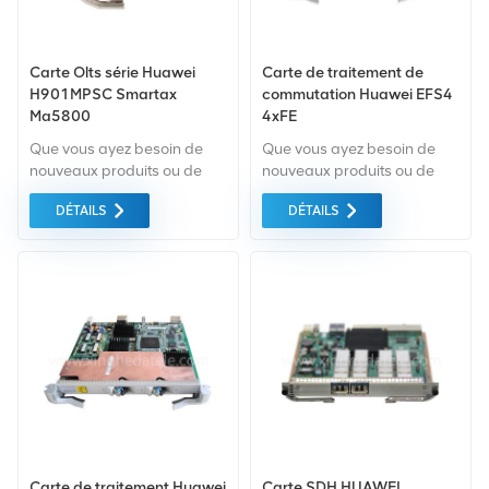
Carte Olts série Huawei
Carte de traitement de
H901MPSC Smartax
commutation Huawei EFS4
Ma5800
4xFE
Que vous ayez besoin de
Que vous ayez besoin de
nouveaux produits ou de
nouveaux produits ou de
produits rénovés, il faut une
produits rénovés, il faut une
DÉTAILS
DÉTAILS
approche globale Garantie
approche globale Garantie
comme norme. Nous
comme norme. Nous
achetons uniquement des
achetons uniquement des
équipements du marché
équipements du marché
vert du la plus haute qualité
vert du la plus haute qualité
. Tout cela est fourni au
. Tout cela est fourni au
meilleur prix possible.
meilleur prix possible.
Carte de traitement Huawei
Carte SDH HUAWEI