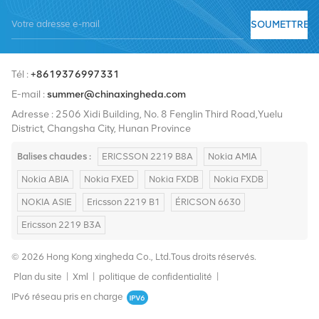
fournisseurs de services incluent Nokia, Ericsson, Huawei, ZTE,
SOUMETTRE
Bell, Alcatel, Nortel, Siemens et Lucent. Nous élargirons notre part
de marché international avec des produits de haute qualité, des
Tél :
+8619376997331
services de haute qualité, des prix raisonnables et une livraison
E-mail :
summer@chinaxingheda.com
rapide.
Adresse : 2506 Xidi Building, No. 8 Fenglin Third Road,Yuelu
District, Changsha City, Hunan Province
Balises chaudes :
ERICSSON 2219 B8A
Nokia AMIA
Nokia ABIA
Nokia FXED
Nokia FXDB
Nokia FXDB
NOKIA ASIE
Ericsson 2219 B1
ÉRICSON 6630
Ericsson 2219 B3A
© 2026 Hong Kong xingheda Co., Ltd.Tous droits réservés.
Plan du site
|
Xml
|
politique de confidentialité
|
IPv6 réseau pris en charge