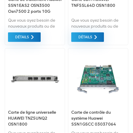
SSN1EAS2 OSN3500
TNF5SL64D OSN1800
Osn7500 2 ports 10G
Que vous ayez besoin de
Que vous ayez besoin de
nouveaux produits ou de
nouveaux produits ou de
produits rénovés, il faut une
produits rénovés, il faut une
DÉTAILS
DÉTAILS
approche globale Garantie
approche globale Garantie
comme norme. Nous
comme norme. Nous
achetons uniquement des
achetons uniquement des
équipements du marché
équipements du marché
vert du la plus haute qualité
vert du la plus haute qualité
. Tout cela est fourni au
. Tout cela est fourni au
meilleur prix possible.
meilleur prix possible.
Carte de ligne universelle
Carte de contrôle du
HUAWEI TNZ5UNQ2
système Huawei
OSN1800
SSN1GSCC 03037064
Optix OSN 3500