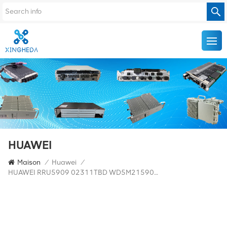
HUAWEI
Maison
/
Huawei
/
HUAWEI RRU5909 02311TBD WD5M215909GB Pour Multimode 2100 MHz (2*60 W)