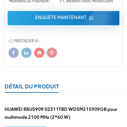
Modalités De Paiement::
T/T, Western Union, MoneyGram
ENQUÊTE MAINTENANT
PARTAGER À :
DÉTAIL DU PRODUIT
HUAWEI RRU5909 02311TBD WD5M215909GB pour
multimode 2100 MHz (2*60 W)