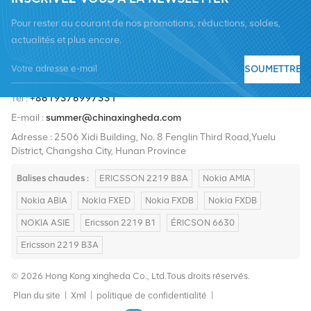
Pour rester au courant de nos promotions, réductions, soldes,
actualités et plus encore.
SOUMETTRE
Tél :
+8619376997331
E-mail :
summer@chinaxingheda.com
Adresse : 2506 Xidi Building, No. 8 Fenglin Third Road,Yuelu
District, Changsha City, Hunan Province
Balises chaudes :
ERICSSON 2219 B8A
Nokia AMIA
Nokia ABIA
Nokia FXED
Nokia FXDB
Nokia FXDB
NOKIA ASIE
Ericsson 2219 B1
ÉRICSON 6630
Ericsson 2219 B3A
© 2026 Hong Kong xingheda Co., Ltd.Tous droits réservés.
Plan du site
|
Xml
|
politique de confidentialité
|