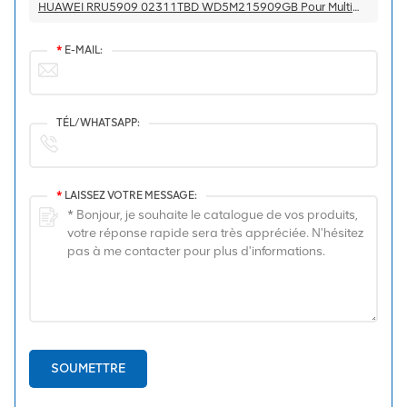
HUAWEI RRU5909 02311TBD WD5M215909GB Pour Multimode 2100 MHz (2*60 W)
*
E-MAIL:
TÉL/WHATSAPP:
*
LAISSEZ VOTRE MESSAGE:
SOUMETTRE