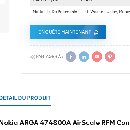
Lieu D'origine ::
China
Modalités De Paiement::
T/T, Western Union, Mon
ENQUÊTE MAINTENANT
PARTAGER À :
DÉTAIL DU PRODUIT
Nokia ARGA 474800A AirScale RFM Com