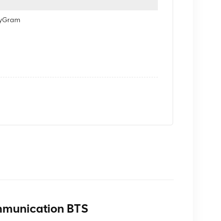
eyGram
munication BTS