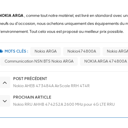
NOKIA ARGA
, comme tout notre matériel, est livré en standard avec 
neufs ou d'occasion, nous achetons uniquement des équipements du mar
l'environnement. Tout cela vous est proposé au meilleur prix possible.
MOTS CLÉS :
Nokia ARGA
Nokia474800A
Nokia AR
Communication NSN BTS Nokia ARGA
NOKIA ARGA 474800A 
POST PRÉCÉDENT
Nokia AHEB 473484A AirScale RRH 4T4R
PROCHAIN ARTICLE
Nokia RRU AHHB 474252A 2600 MHz pour 4G LTE RRU