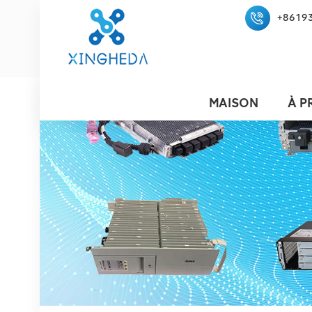
+8619
MAISON
À P