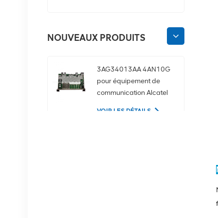
NOUVEAUX PRODUITS
3AG34013AA 4AN10G
pour équipement de
communication Alcatel
Lucent
VOIR LES DÉTAILS
02350CDV Disque dur
serveur SAS 2,5 pouces
1,2 To 10K 12 Gbit/s
VOIR LES DÉTAILS
Équipement de