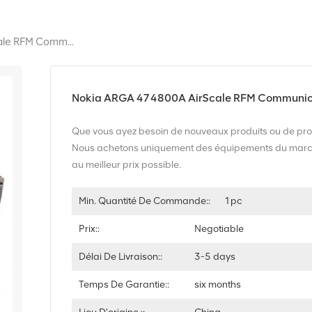
Nokia ARGA 474800A AirScale RFM Communication BTS
Nokia ARGA 474800A AirScale RFM Communic
Que vous ayez besoin de nouveaux produits ou de prod
Nous achetons uniquement des équipements du marché v
au meilleur prix possible.
Min. Quantité De Commande::
1pc
Prix::
Negotiable
Délai De Livraison::
3-5 days
Temps De Garantie::
six months