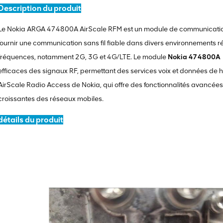
Description du produit
Le Nokia ARGA 474800A AirScale RFM est un module de communication 
fournir une communication sans fil fiable dans divers environnements 
fréquences, notamment 2G, 3G et 4G/LTE. Le module
Nokia 474800A
efficaces des signaux RF, permettant des services voix et données de hau
AirScale Radio Access de Nokia, qui offre des fonctionnalités avancée
croissantes des réseaux mobiles.
détails du produit