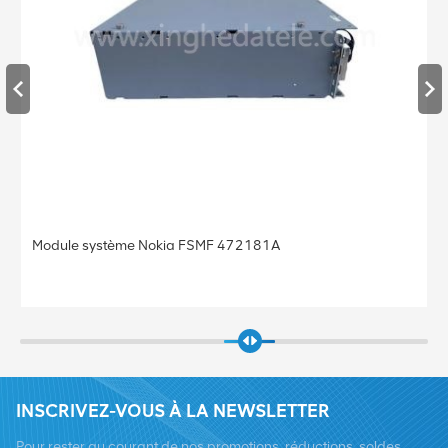
Module système Nokia FSMF 472181A
INSCRIVEZ-VOUS À LA NEWSLETTER
Pour rester au courant de nos promotions, réductions, soldes,