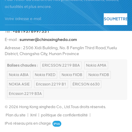
actualités et plus encore.
SOUMETTRE
Tél :
+8619376997331
E-mail :
summer@chinaxingheda.com
Adresse : 2506 Xidi Building, No. 8 Fenglin Third Road,Yuelu
District, Changsha City, Hunan Province
Balises chaudes :
ERICSSON 2219 B8A
Nokia AMIA
Nokia ABIA
Nokia FXED
Nokia FXDB
Nokia FXDB
NOKIA ASIE
Ericsson 2219 B1
ÉRICSON 6630
Ericsson 2219 B3A
© 2026 Hong Kong xingheda Co., Ltd.Tous droits réservés.
Plan du site
|
Xml
|
politique de confidentialité
|
IPv6 réseau pris en charge