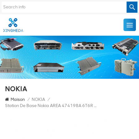
NOKIA
Maison
/
NOKIA
/
Station De Base Nokia AREA 474198A 6T6R AirScale RFM 1800 MHz