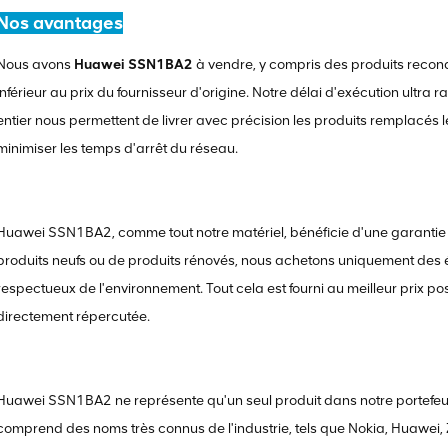
Nos avantages
Nous avons
Huawei SSN1BA2
à vendre, y compris des produits recondi
inférieur au prix du fournisseur d'origine. Notre délai d'exécution ultra
entier nous permettent de livrer avec précision les produits remplacés l
minimiser les temps d'arrêt du réseau.
Huawei SSN1BA2, comme tout notre matériel, bénéficie d'une garantie
produits neufs ou de produits rénovés, nous achetons uniquement des 
respectueux de l'environnement. Tout cela est fourni au meilleur prix po
directement répercutée.
Huawei SSN1BA2 ne représente qu'un seul produit dans notre portefeuill
comprend des noms très connus de l'industrie, tels que Nokia, Huawei, ZT