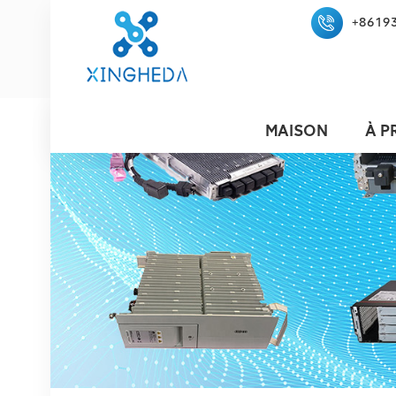
+8619
MAISON
À P