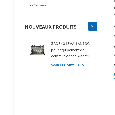
Les Serveurs
NOUVEAUX PRODUITS
3AG34013AA 4AN10G
pour équipement de
communication Alcatel
Lucent
VOIR LES DÉTAILS
02350CDV Disque dur
serveur SAS 2,5 pouces
1,2 To 10K 12 Gbit/s
VOIR LES DÉTAILS