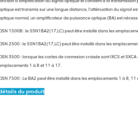
fonction d'amplification du signal optique et convient à la transmission
optique est transmis sur une longue distance, l'atténuation du signal est
optique normal, un amplificateur de puissance optique (BA) est nécess
OSN 1500B : le SSN1BA2(17,LC) peut être installé dans les emplaceme
OSN 2500 : le SSN1BA2(17,LC) peut être installé dans les emplacements
OSN 3500 : lorsque les cartes de connexion croisée sont IXCS et SXCA :
emplacements 1 à 8 et 11 à 17.
OSN 7500 : Le BA2 peut être installé dans les emplacements 1 à 8, 11 
détails du produit