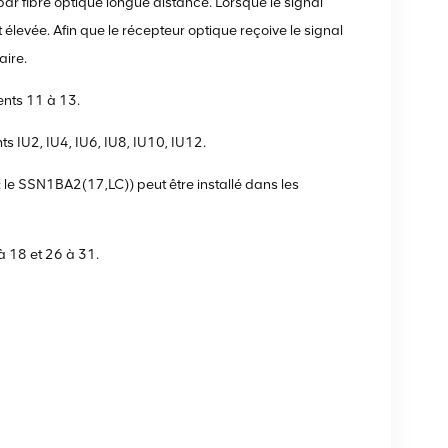
 par fibre optique longue distance. Lorsque le signal
 élevée. Afin que le récepteur optique reçoive le signal
aire.
nts 11 à 13.
 IU2, IU4, IU6, IU8, IU10, IU12.
 le SSN1BA2(17,LC)) peut être installé dans les
à 18 et 26 à 31.