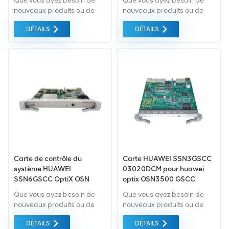
Que vous ayez besoin de
Que vous ayez besoin de
nouveaux produits ou de
nouveaux produits ou de
produits rénovés, il faut une
produits rénovés, il faut une
DÉTAILS
DÉTAILS
approche globale Garantie
approche globale Garantie
comme norme. Nous
comme norme. Nous
achetons uniquement des
achetons uniquement des
équipements du marché
équipements du marché
vert du la plus haute qualité
vert du la plus haute qualité
. Tout cela est fourni au
. Tout cela est fourni au
meilleur prix possible.
meilleur prix possible.
Carte de contrôle du
Carte HUAWEI SSN3GSCC
système HUAWEI
03020DCM pour huawei
SSN6GSCC OptiX OSN
optix OSN3500 GSCC
7500
Que vous ayez besoin de
Que vous ayez besoin de
nouveaux produits ou de
nouveaux produits ou de
produits rénovés, il faut une
produits rénovés, il faut une
DÉTAILS
DÉTAILS
approche globale Garantie
approche globale Garantie