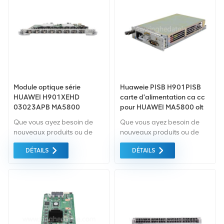
vert du la plus haute qualité
vert du la plus haute qualité
. Tout cela est fourni au
. Tout cela est fourni au
meilleur prix possible.
meilleur prix possible.
Module optique série
Huaweie PISB H901PISB
HUAWEI H901XEHD
carte d'alimentation ca cc
03023APB MA5800
pour HUAWEI MA5800 olt
ma5800-x2 H901PISB
Que vous ayez besoin de
Que vous ayez besoin de
nouveaux produits ou de
nouveaux produits ou de
produits rénovés, il faut une
produits rénovés, il faut une
DÉTAILS
DÉTAILS
approche globale Garantie
approche globale Garantie
comme norme. Nous
comme norme. Nous
achetons uniquement des
achetons uniquement des
équipements du marché
équipements du marché
vert du la plus haute qualité
vert du la plus haute qualité
. Tout cela est fourni au
. Tout cela est fourni au
meilleur prix possible.
meilleur prix possible.