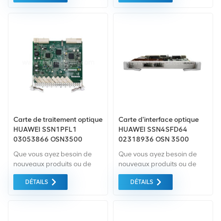
comme norme. Nous
comme norme. Nous
achetons uniquement des
achetons uniquement des
équipements du marché
équipements du marché
vert du la plus haute qualité
vert du la plus haute qualité
. Tout cela est fourni au
. Tout cela est fourni au
meilleur prix possible.
meilleur prix possible.
Carte de traitement optique
Carte d'interface optique
HUAWEI SSN1PFL1
HUAWEI SSN4SFD64
03053866 OSN3500
02318936 OSN 3500
Que vous ayez besoin de
Que vous ayez besoin de
nouveaux produits ou de
nouveaux produits ou de
produits rénovés, il faut une
produits rénovés, il faut une
DÉTAILS
DÉTAILS
approche globale Garantie
approche globale Garantie
comme norme. Nous
comme norme. Nous
achetons uniquement des
achetons uniquement des
équipements du marché
équipements du marché