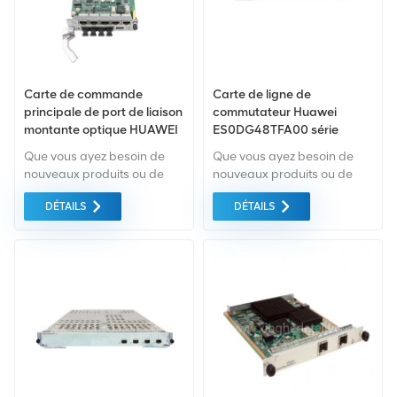
Carte de commande
Carte de ligne de
principale de port de liaison
commutateur Huawei
montante optique HUAWEI
ES0DG48TFA00 série
H901MPSA 03025TRS
S7700
Que vous ayez besoin de
Que vous ayez besoin de
MA5800 X2
nouveaux produits ou de
nouveaux produits ou de
produits rénovés, il faut une
produits rénovés, il faut une
DÉTAILS
DÉTAILS
approche globale Garantie
approche globale Garantie
comme norme. Nous
comme norme. Nous
achetons uniquement des
achetons uniquement des
équipements du marché
équipements du marché
vert du la plus haute
vert du la plus haute qualité
qualité. Tout cela est fourni
. Tout cela est fourni au
au meilleur prix possible.
meilleur prix possible.