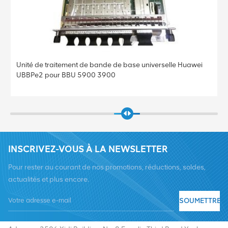
Unité de traitement de bande de base universelle Huawei
UBBPe2 pour BBU 5900 3900
INSCRIVEZ-VOUS À LA NEWSLETTER
Pour rester au courant de nos promotions, réductions, soldes,
actualités et plus encore.
SOUMETTRE
Tél :
+8619376997331
E-mail :
summer@chinaxingheda.com