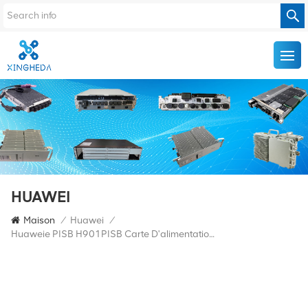
HUAWEI
Maison
/
Huawei
/
Huaweie PISB H901PISB Carte D'alimentation Ca Cc Pour HUAWEI MA5800 Olt Ma5800-X2 H901PISB