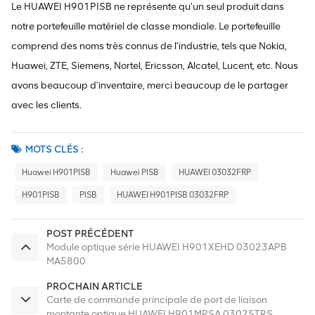
Le HUAWEI H901PISB ne représente qu'un seul produit dans
notre portefeuille matériel de classe mondiale. Le portefeuille
comprend des noms très connus de l'industrie, tels que Nokia,
Huawei, ZTE, Siemens, Nortel, Ericsson, Alcatel, Lucent, etc. Nous
avons beaucoup d'inventaire, merci beaucoup de le partager
avec les clients.
MOTS CLÉS :
Huawei H901PISB
Huawei PISB
HUAWEI 03032FRP
H901PISB
PISB
HUAWEI H901PISB 03032FRP
POST PRÉCÉDENT
Module optique série HUAWEI H901XEHD 03023APB
MA5800
PROCHAIN ARTICLE
Carte de commande principale de port de liaison
montante optique HUAWEI H901MPSA 03025TRS