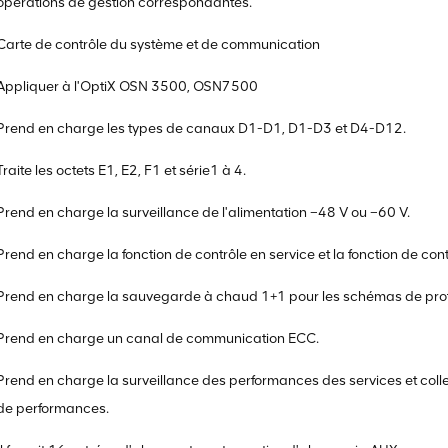
opérations de gestion correspondantes.
Carte de contrôle du système et de communication
Appliquer à l'OptiX OSN 3500, OSN7500
Prend en charge les types de canaux D1-D1, D1-D3 et D4-D12.
Traite les octets E1, E2, F1 et série1 à 4.
Prend en charge la surveillance de l'alimentation –48 V ou –60 V.
Prend en charge la fonction de contrôle en service et la fonction de co
Prend en charge la sauvegarde à chaud 1+1 pour les schémas de prote
Prend en charge un canal de communication ECC.
Prend en charge la surveillance des performances des services et colle
de performances.