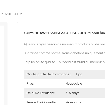
Carte HUAWEI SSN3GSCC 03020DCM Pour Huawei Optix OSN3500 GSCC
Carte HUAWEI SSN3GSCC 03020DCM pour hu
Que vous ayez besoin de nouveaux produits ou de prod
Garantie comme norme. Nous achetons uniquement d
la plus haute qualité . Tout cela est fourni au meilleur p
Min. Quantité De Commande::
1 pc
Prix::
Negotiable
Délai De Livraison::
3-5 days
Temps De Garantie::
six months