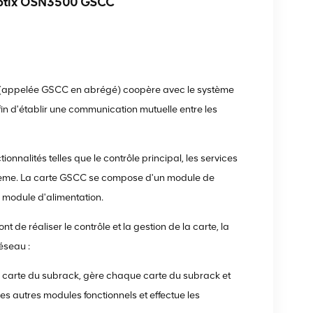
ptix OSN3500 GSCC
 (appelée GSCC en abrégé) coopère avec le système
fin d'établir une communication mutuelle entre les
nalités telles que le contrôle principal, les services
système. La carte GSCC se compose d'un module de
 module d'alimentation.
 de réaliser le contrôle et la gestion de la carte, la
éseau :
arte du subrack, gère chaque carte du subrack et
des autres modules fonctionnels et effectue les