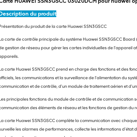
Carte HUAWEI SSN3GSCC 03020DCM pour huawei o
Description du produit
Présentation du produit de la carte Huawei SSN3GSCC
La carte de contrôle principale du système Huawei SSN3GSCC Board
de gestion de réseau pour gérer les cartes individuelles de l'appareil a
appareils.
La carte Huawei SSN3GSCC prend en charge des fonctions et des fonction
officiels, les communications et la surveillance de l'alimentation du 
communication et de contrôle, d'un module de traitement aérien et d'un
Les principales fonctions du module de contrôle et de communication sont
communication des éléments de réseau et les fonctions de gestion du r
La carte Huawei SSN3GSCC complète la communication avec chaque c
surveille les alarmes de performances, collecte les informations d'état 