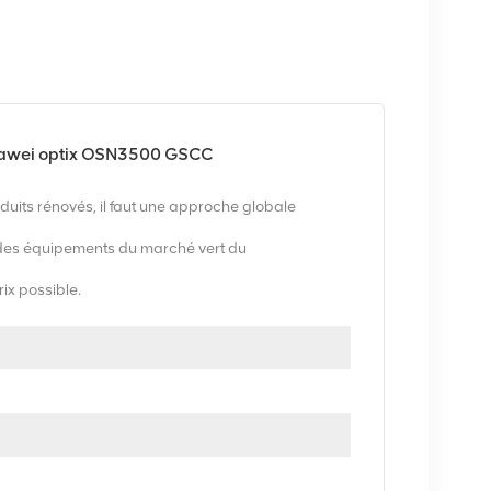
awei optix OSN3500 GSCC
uits rénovés, il faut une approche globale
es équipements du marché vert du
rix possible.