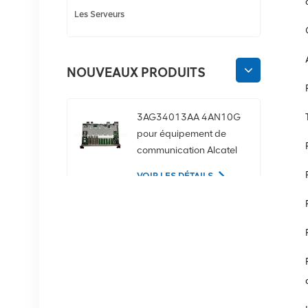
Les Serveurs
NOUVEAUX PRODUITS
3AG34013AA 4AN10G
pour équipement de
communication Alcatel
Lucent
VOIR LES DÉTAILS
02350CDV Disque dur
serveur SAS 2,5 pouces
1,2 To 10K 12 Gbit/s
VOIR LES DÉTAILS