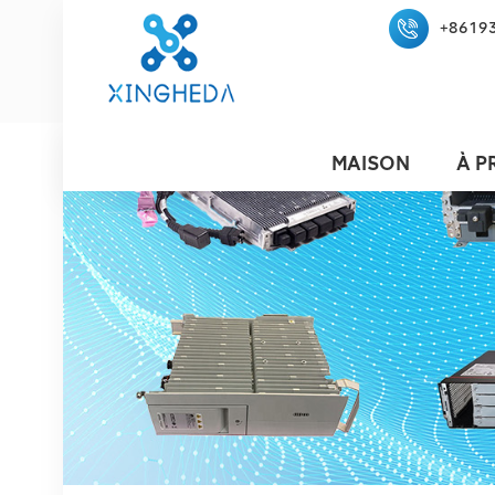
+8619
MAISON
À P