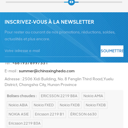
INSCRIVEZ-VOUS À LA NEWSLETTER
Pour rester au courant de nos promotions, réductions, soldes,
actualités et plus encore.
SOUMETTRE
Tél :
+8619376997331
E-mail :
summer@chinaxingheda.com
Adresse : 2506 Xidi Building, No. 8 Fenglin Third Road,Yuelu
District, Changsha City, Hunan Province
Balises chaudes :
ERICSSON 2219 B8A
Nokia AMIA
Nokia ABIA
Nokia FXED
Nokia FXDB
Nokia FXDB
NOKIA ASIE
Ericsson 2219 B1
ÉRICSON 6630
Ericsson 2219 B3A