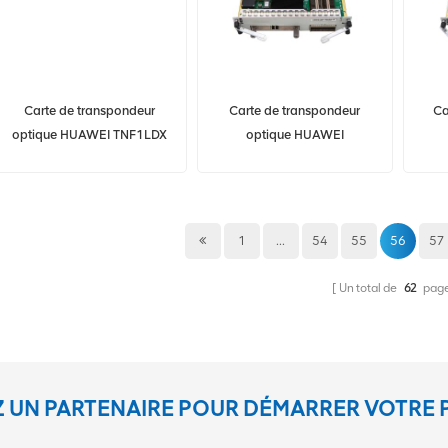
Carte de transpondeur
Carte de transpondeur
Ca
optique HUAWEI TNF1LDX
optique HUAWEI
OSN1800
TNF1LSCT75 AADF4E9F
0
OSN1800
1
...
54
55
56
57
Un total de
62
pag
 UN PARTENAIRE POUR DÉMARRER VOTRE 