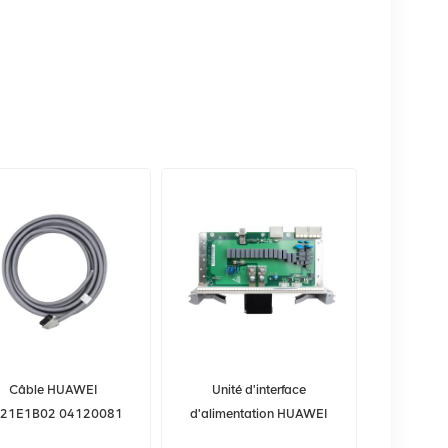
Câble HUAWEI
Unité d'interface
21E1B02 04120081
d'alimentation HUAWEI
120ohm 21E1 pour
SSN1PIUB 03020TLF