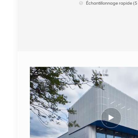
Échantillonnage rapide (5 
VOIR LES DÉTAILS
Câble fibre optique
NOKIA FUFAS
473288A.102 LC OD-LC
OD double 2m
VOIR LES DÉTAILS
1662SMC 3AL98324AA
SYNTH4V2 pour
équipement de
communication Alcatel
VOIR LES DÉTAILS
Lucent
ERICSSON 2212 B31
KRC 161 893/1 Unité
radio à distance