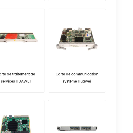
OSN500
OSN3500
rte de traitement de
Carte de communication
services HUAWEI
système Huawei
N52UXCH 03031FSF
TN11SCC01 03030CBF
Optix OSN 6800