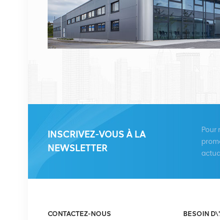
VOIR LES DÉTAILS
HUAWEI RRU5909
02311TBD
WD5M215909GB pour
multimode 2100 MHz
VOIR LES DÉTAILS
(2*60 W)
HUAWEI UBBPg1a
03050BYF pour bande
Pour 
INSCRIVEZ-VOUS À LA
de base Huawei BBU
promo
NEWSLETTER
3900
actua
VOIR LES DÉTAILS
Redresseur Eltek
Flatpack S 48V/1800W
CONTACTEZ-NOUS
BESOIN D\
HE