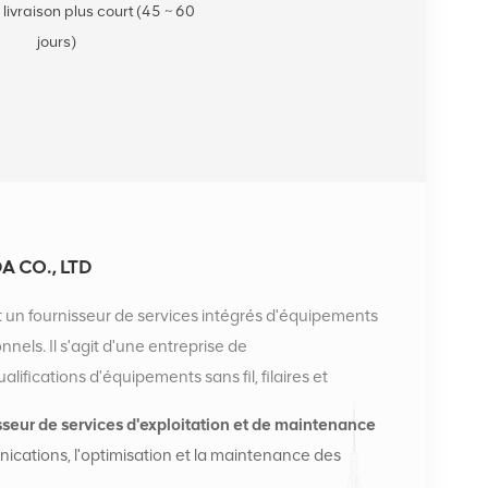
 livraison plus court (45 ~ 60
jours)
 CO., LTD
 un fournisseur de services intégrés d'équipements
els. Il s'agit d'une entreprise de
ifications d'équipements sans fil, filaires et
entreprise dispose de deux entrepôts intelligents et de
sseur de services d'exploitation et de maintenance
 à Changsha et à Hong Kong. En 2016, nous avons
ications, l'optimisation et la maintenance des
ational à Changsha, en Chine. Basés en Chine, nous