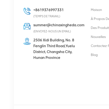
VOIR LES DÉTAILS
+8619376997331
Maison
(TEMPS DE TRAVAIL)
À Propos D
Eltek Flatpack2
summer@chinaxingheda.com
48/2000 HE module
Des Produit
(ENVOYEZ-NOUS UN EMAIL)
redresseur 48V 2000W
Nouvelles
2506 Xidi Building, No. 8
VOIR LES DÉTAILS
Fenglin Third Road,Yuelu
Contactez-
District, Changsha City,
Blog
Hunan Province
Ericsson Radio 4429 B3
KRC 161 782/1 Unité
radio
VOIR LES DÉTAILS
Module redresseur
d'alimentation de
communication Eltek