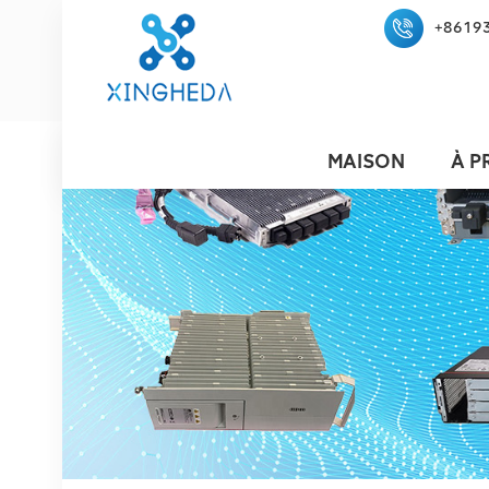
+8619
MAISON
À P