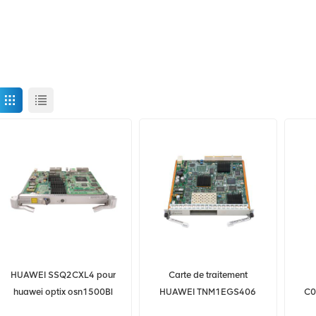
HUAWEI SSQ2CXL4 pour
Carte de traitement
huawei optix osn1500Bl
HUAWEI TNM1EGS406
C0
OSN 2500 cartes de ligne
03055039 OptiX OSN 500