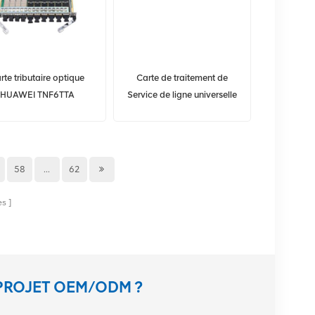
rte tributaire optique
Carte de traitement de
HUAWEI TNF6TTA
Service de ligne universelle
2311QMM OSN1800
HUAWEI TNF5HSNQ2
OSN1800V 4 ports 10G
58
...
62
es
PROJET OEM/ODM ?