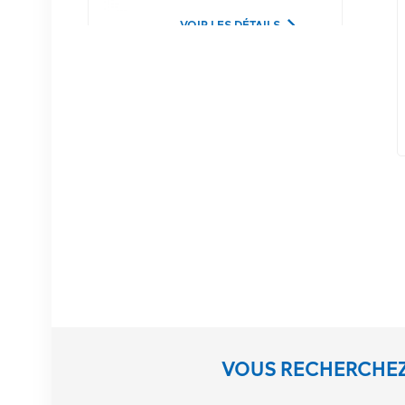
Lucent
VOIR LES DÉTAILS
02350CDV Disque dur
serveur SAS 2,5 pouces
1,2 To 10K 12 Gbit/s
VOIR LES DÉTAILS
Équipement de
communication NOKIA
APAF 474676A.101
RRU
VOIR LES DÉTAILS
Station de base NOKIA
VOUS RECHERCHEZ
AHEGC 474914A
AirScale RRH 4T4R RRU