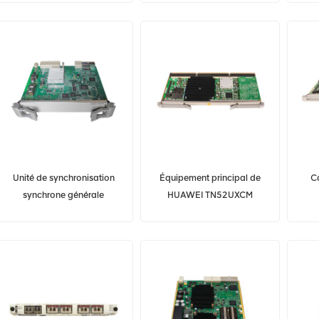
de connexion croisée
Unité de synchronisation
Équipement principal de
Ca
synchrone générale
HUAWEI TN52UXCM
HUAWEI SSN1GXCSA
03021KSK OptiX OSN
T
OSN3500
8800