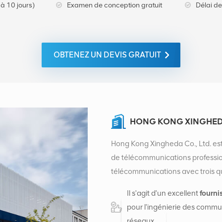
à 10 jours)
Examen de conception gratuit
Délai de
OBTENEZ UN DEVIS GRATUIT
HONG KONG XINGHEDA
Hong Kong Xingheda Co., Ltd. est
de télécommunications professionn
télécommunications avec trois qual
auxiliaires. À l'heure actuelle, l'
Il s'agit d'un excellent
fourni
centres de distribution d'usine
pour l'ingénierie des commun
créé un siège commercial intern
réseaux.