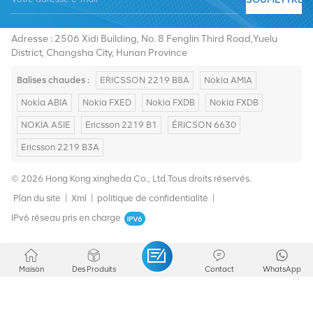
E-mail :
summer@chinaxingheda.com
Adresse : 2506 Xidi Building, No. 8 Fenglin Third Road,Yuelu
District, Changsha City, Hunan Province
Balises chaudes :
ERICSSON 2219 B8A
Nokia AMIA
Nokia ABIA
Nokia FXED
Nokia FXDB
Nokia FXDB
NOKIA ASIE
Ericsson 2219 B1
ÉRICSON 6630
Ericsson 2219 B3A
© 2026 Hong Kong xingheda Co., Ltd.Tous droits réservés.
Plan du site
|
Xml
|
politique de confidentialité
|
IPv6 réseau pris en charge
Maison
Des Produits
Contact
WhatsApp