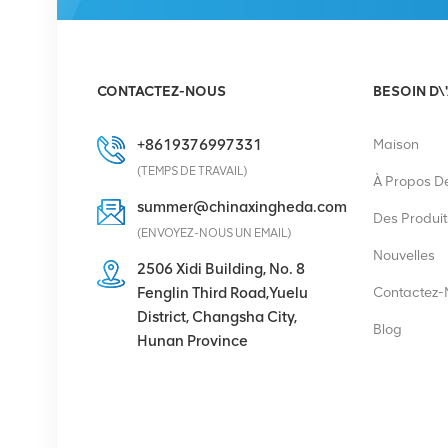
Redresseur Eltek
Flatpack S 48V/1800W
CONTACTEZ-NOUS
BESOIN D\
HE
VOIR LES DÉTAILS
+8619376997331
Maison
(TEMPS DE TRAVAIL)
À Propos D
Eltek Flatpack2
summer@chinaxingheda.com
48/2000 HE module
Des Produit
(ENVOYEZ-NOUS UN EMAIL)
redresseur 48V 2000W
Nouvelles
2506 Xidi Building, No. 8
VOIR LES DÉTAILS
Fenglin Third Road,Yuelu
Contactez-
District, Changsha City,
Blog
Hunan Province
Ericsson Radio 4429 B3
KRC 161 782/1 Unité
radio
VOIR LES DÉTAILS