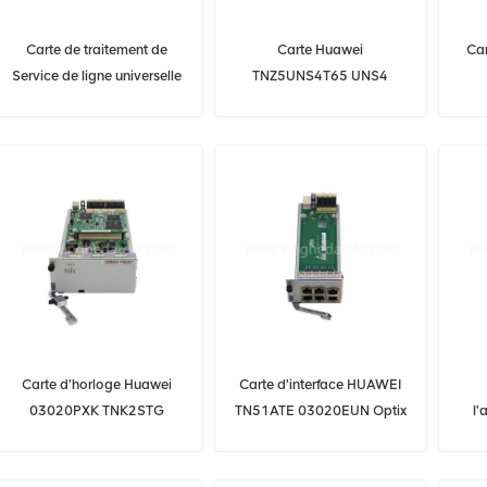
Carte de traitement de
Carte Huawei
Car
Service de ligne universelle
TNZ5UNS4T65 UNS4
HUAWEI TNF5HSNQ2
03031YAM OSN 1800
0
OSN1800V 4 ports 10G
Carte d'horloge Huawei
Carte d'interface HUAWEI
03020PXK TNK2STG
TN51ATE 03020EUN Optix
l'
OSN8800 T64
OSN 8800