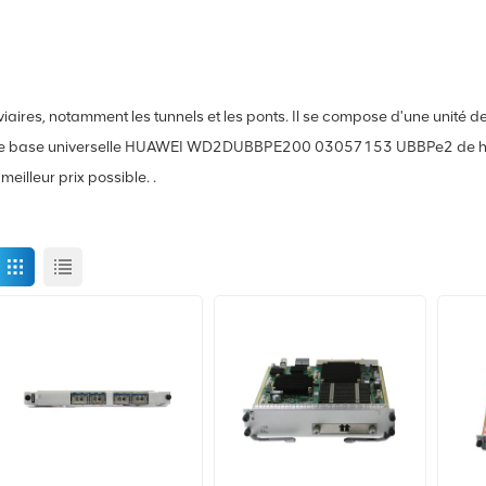
roviaires, notamment les tunnels et les ponts. Il se compose d'une unit
ande de base universelle HUAWEI WD2DUBBPE200 03057153 UBBPe2 de 
illeur prix possible. .