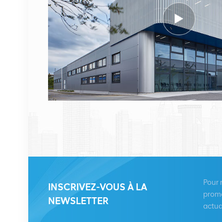
ERICSSON 2212 B31
KRC 161 893/1 Unité
radio à distance
VOIR LES DÉTAILS
HUAWEI RRU5909
02311TBD
WD5M215909GB pour
multimode 2100 MHz
VOIR LES DÉTAILS
(2*60 W)
HUAWEI UBBPg1a
03050BYF pour bande
Pour 
INSCRIVEZ-VOUS À LA
de base Huawei BBU
promo
NEWSLETTER
3900
actua
VOIR LES DÉTAILS