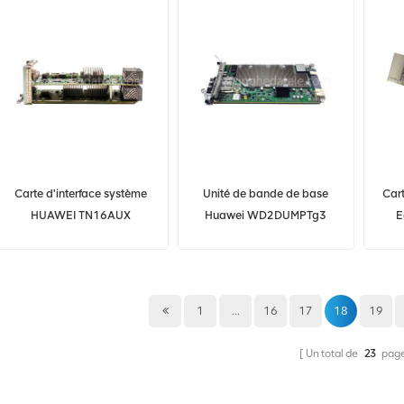
Carte d'interface système
Unité de bande de base
Car
HUAWEI TN16AUX
Huawei WD2DUMPTg3
E
03020WGE OSN8800 T16
03058543 03050GJN
S
UMPTg3 pour BBU3900
BBU3910 BBU5900
1
...
16
17
18
19
Un total de
23
pag