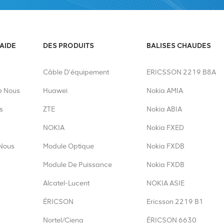
'AIDE
DES PRODUITS
BALISES CHAUDES
Câble D'équipement
ERICSSON 2219 B8A
e Nous
Huawei
Nokia AMIA
s
ZTE
Nokia ABIA
NOKIA
Nokia FXED
Nous
Module Optique
Nokia FXDB
Module De Puissance
Nokia FXDB
Alcatel-Lucent
NOKIA ASIE
ÉRICSON
Ericsson 2219 B1
Nortel/Ciena
ÉRICSON 6630