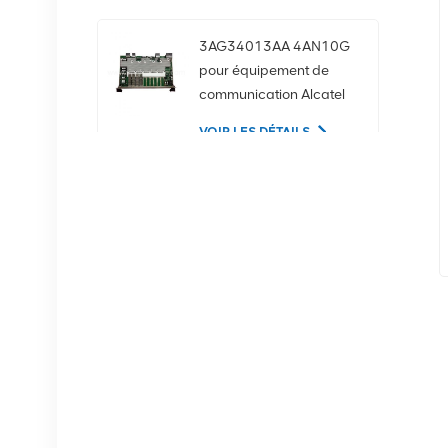
3AG34013AA 4AN10G
pour équipement de
communication Alcatel
Lucent
VOIR LES DÉTAILS
02350CDV Disque dur
serveur SAS 2,5 pouces
1,2 To 10K 12 Gbit/s
VOIR LES DÉTAILS
Équipement de
communication NOKIA
APAF 474676A.101
RRU
VOIR LES DÉTAILS