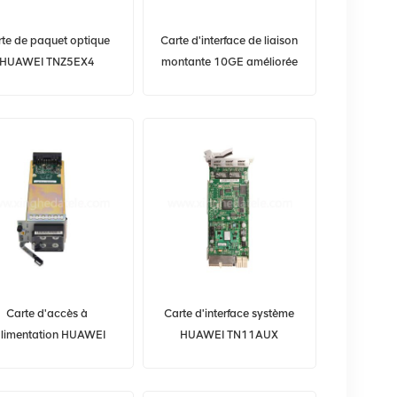
te de paquet optique
Carte d'interface de liaison
HUAWEI TNZ5EX4
montante 10GE améliorée
3023FWH OSN1800
à 8 ports HUAWEI
03025KFB H902NXED
Carte d'accès à
Carte d'interface système
alimentation HUAWEI
HUAWEI TN11AUX
TN51PIU 03020JRQ
03030LMF OSN6800
OSN8800