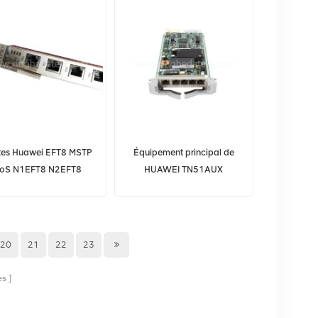
tes Huawei EFT8 MSTP
Équipement principal de
oS N1EFT8 N2EFT8
HUAWEI TN51AUX
SN1EFT8 SSN2EFT8
03020JUL OptiX OSN 8800
20
21
22
23
es