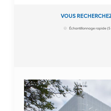
Station de base NOKIA
VOUS RECHERCHEZ
AHEGC 474914A
AirScale RRH 4T4R RRU
Échantillonnage rapide (5 
VOIR LES DÉTAILS
Câble fibre optique
NOKIA FUFAS
473288A.102 LC OD-LC
OD double 2m
VOIR LES DÉTAILS
1662SMC 3AL98324AA
SYNTH4V2 pour
équipement de
communication Alcatel
VOIR LES DÉTAILS
Lucent