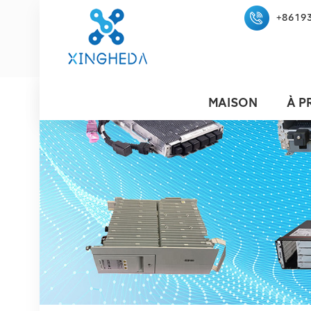
+8619
MAISON
À P