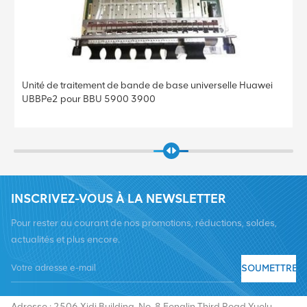
Unité de traitement de bande de base universelle Huawei
UBBPe2 pour BBU 5900 3900
INSCRIVEZ-VOUS À LA NEWSLETTER
Pour rester au courant de nos promotions, réductions, soldes,
actualités et plus encore.
SOUMETTRE
Tél :
+8619376997331
E-mail :
summer@chinaxingheda.com
Adresse : 2506 Xidi Building, No. 8 Fenglin Third Road,Yuelu