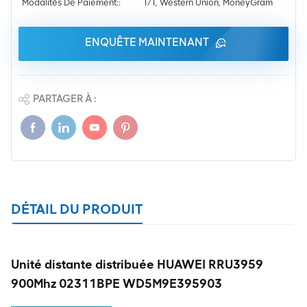
Modalités De Paiement::
T/T, Western Union, MoneyGram
ENQUÊTE MAINTENANT
PARTAGER À :
DÉTAIL DU PRODUIT
Unité distante distribuée HUAWEI RRU3959
900Mhz 02311BPE WD5M9E395903