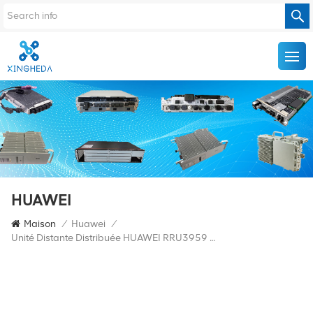
HUAWEI
Maison
/
Huawei
/
Unité Distante Distribuée HUAWEI RRU3959 900Mhz 02311BPE WD5M9E395903