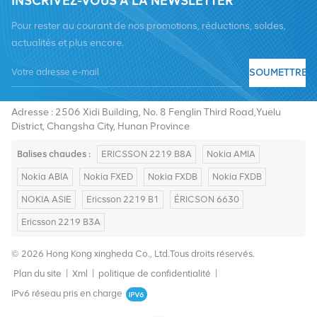
INSCRIVEZ-VOUS À LA NEWSLETTER
Pour rester au courant de nos promotions, réductions, soldes,
actualités et plus encore.
SOUMETTRE
Tél :
+8619376997331
E-mail :
summer@chinaxingheda.com
Adresse : 2506 Xidi Building, No. 8 Fenglin Third Road,Yuelu
District, Changsha City, Hunan Province
Balises chaudes :
ERICSSON 2219 B8A
Nokia AMIA
Nokia ABIA
Nokia FXED
Nokia FXDB
Nokia FXDB
NOKIA ASIE
Ericsson 2219 B1
ÉRICSON 6630
Ericsson 2219 B3A
© 2026 Hong Kong xingheda Co., Ltd.Tous droits réservés.
Plan du site
|
Xml
|
politique de confidentialité
|
IPv6 réseau pris en charge