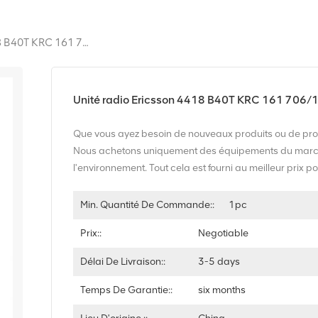
Unité Radio Ericsson 4418 B40T KRC 161 706/1
Unité radio Ericsson 4418 B40T KRC 161 706/
Que vous ayez besoin de nouveaux produits ou de prod
Nous achetons uniquement des équipements du marché 
l'environnement. Tout cela est fourni au meilleur prix po
Min. Quantité De Commande::
1pc
Prix::
Negotiable
Délai De Livraison::
3-5 days
Temps De Garantie::
six months