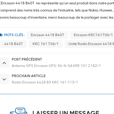
L'Ericsson 4418 B40T
ne représente qu'un seul produit dans notre porte
comprend des noms très connus de l'industrie, tels que Nokia, Huawei, ZT
avons beaucoup d'inventaire, merci beaucoup de le partager avec les c
MOTS CLÉS :
Ericsson 4418 B40T
Ericsson KRC161706/1
4418 B40T
KRC 161 706/1
Unité Radio Ericsson 4418
POST PRÉCÉDENT
Antenne GPS Ericsson GPS-36-N-SA KRE 101 2182/1
PROCHAIN ARTICLE
Radio Ericsson 4428 B3 KRC 161 713/1
LAISSER UN MESSAGE