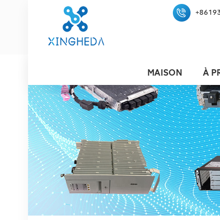
+8619
MAISON
À P