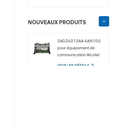
NOUVEAUX PRODUITS
3AG34013AA 4AN10G
pour équipement de
communication Alcatel
Lucent
VOIR LES DÉTAILS
02350CDV Disque dur
serveur SAS 2,5 pouces
1,2 To 10K 12 Gbit/s
VOIR LES DÉTAILS
Équipement de