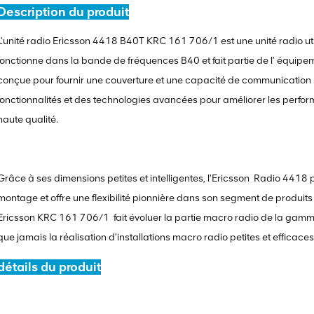
Description du produit
L'unité radio Ericsson 4418 B40T KRC 161 706/1 est une unité radio ut
fonctionne dans la bande de fréquences B40 et fait partie de l' équip
conçue pour fournir une couverture et une capacité de communication san
fonctionnalités et des technologies avancées pour améliorer les perfor
haute qualité.
Grâce à ses dimensions petites et intelligentes, l'Ericsson
Radio 4418 pr
montage et offre une flexibilité pionnière dans son segment de produits
Ericsson
KRC 161 706/1
fait évoluer la partie macro radio de la gamme
que jamais la réalisation d'installations macro radio petites et effica
détails du produit