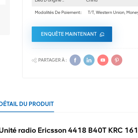
Lieu D'origine ::
China
Modalités De Paiement::
T/T, Western Union, Mon
ENQUÊTE MAINTENANT
PARTAGER À :
DÉTAIL DU PRODUIT
Unité radio Ericsson 4418 B40T KRC 16