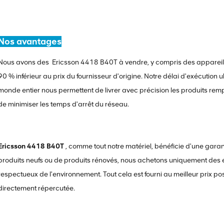
Nos avantages
Nous avons des
Ericsson 4418 B40T
à vendre, y compris des appareils
90 % inférieur au prix du fournisseur d'origine. Notre délai d'exécution u
monde entier nous permettent de livrer avec précision les produits rempl
de minimiser les temps d'arrêt du réseau.
Ericsson 4418 B40T
, comme tout notre matériel, bénéficie d'une gar
produits neufs ou de produits rénovés, nous achetons uniquement des 
respectueux de l'environnement. Tout cela est fourni au meilleur prix po
directement répercutée.