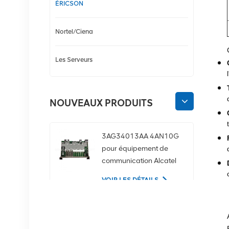
ÉRICSON
Nortel/Ciena
Les Serveurs
NOUVEAUX PRODUITS
3AG34013AA 4AN10G
pour équipement de
communication Alcatel
Lucent
VOIR LES DÉTAILS
02350CDV Disque dur
serveur SAS 2,5 pouces