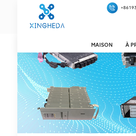
+8619
MAISON
À P