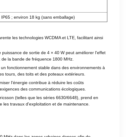
n IP65 ; environ 18 kg (sans emballage)
rente les technologies WCDMA et LTE, facilitant ainsi
puissance de sortie de 4 × 40 W peut améliorer l'effet
aux de la bande de fréquence 1800 MHz.
et un fonctionnement stable dans des environnements à
es tours, des toits et des poteaux extérieurs.
ser l'énergie contribue à réduire les coûts
ux exigences des communications écologiques.
ricsson (telles que les séries 6630/6648), prend en
ie les travaux d'exploitation et de maintenance.
800 MHz dans les zones urbaines denses afin de