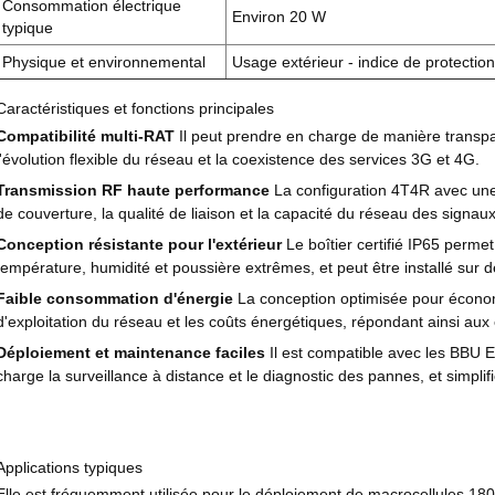
Consommation électrique
Environ 20 W
typique
Physique et environnemental
Usage extérieur - indice de protectio
Caractéristiques et fonctions principales
Compatibilité multi-RAT
Il peut prendre en charge de manière transpa
l'évolution flexible du réseau et la coexistence des services 3G et 4G.
Transmission RF haute performance
La configuration 4T4R avec une 
de couverture, la qualité de liaison et la capacité du réseau des sign
Conception résistante pour l'extérieur
Le boîtier certifié IP65 perm
température, humidité et poussière extrêmes, et peut être installé sur d
Faible consommation d'énergie
La conception optimisée pour économi
d'exploitation du réseau et les coûts énergétiques, répondant ainsi a
Déploiement et maintenance faciles
Il est compatible avec les BBU E
charge la surveillance à distance et le diagnostic des pannes, et simplif
Applications typiques
Elle est fréquemment utilisée pour le déploiement de macrocellules 1