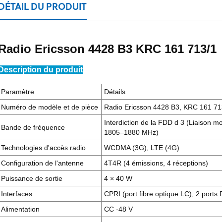
DÉTAIL DU PRODUIT
Radio Ericsson 4428 B3 KRC 161 713/1
Description du produit
Paramètre
Détails
Numéro de modèle et de pièce
Radio Ericsson 4428 B3, KRC 161 71
Interdiction de la FDD
d 3 (Liaison m
Bande de fréquence
1805–1880 MHz)
Technologies d'accès radio
WCDMA (3G), LTE (4G)
Configuration de l'antenne
4T4R (4 émissions, 4 réceptions)
Puissance de sortie
4 × 40 W
Interfaces
CPRI (port fibre optique LC), 2 ports
Alimentation
CC -48 V