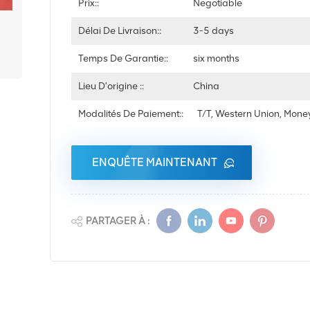
Prix::
Negotiable
Délai De Livraison::
3-5 days
Temps De Garantie::
six months
Lieu D'origine ::
China
Modalités De Paiement::
T/T, Western Union, Mon
ENQUÊTE MAINTENANT
PARTAGER À :