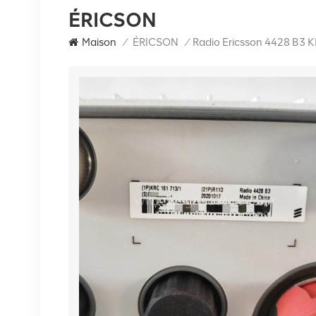
ÉRICSON
Maison
/
ÉRICSON
/
Radio Ericsson 4428 B3 