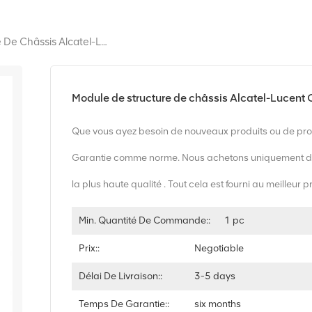
Module De Structure De Châssis Alcatel-Lucent OS10K-CFM
Module de structure de châssis Alcatel-Lucen
Que vous ayez besoin de nouveaux produits ou de prod
Garantie comme norme. Nous achetons uniquement d
la plus haute qualité . Tout cela est fourni au meilleur p
Min. Quantité De Commande::
1 pc
Prix::
Negotiable
Délai De Livraison::
3-5 days
Temps De Garantie::
six months