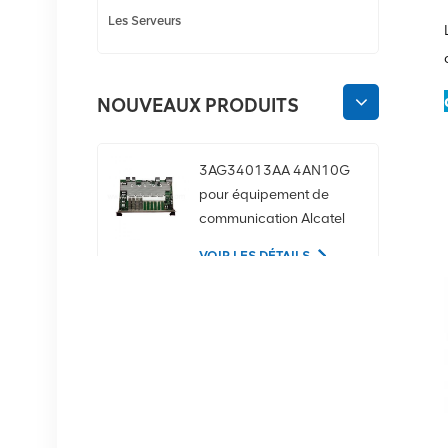
Les Serveurs
NOUVEAUX PRODUITS
3AG34013AA 4AN10G
pour équipement de
communication Alcatel
Lucent
VOIR LES DÉTAILS
02350CDV Disque dur
serveur SAS 2,5 pouces
1,2 To 10K 12 Gbit/s
VOIR LES DÉTAILS