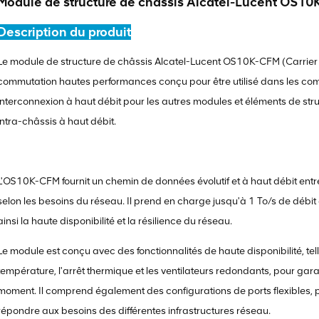
Module de structure de châssis Alcatel-Lucent OS1
Description du produit
Le module de structure de châssis Alcatel-Lucent OS10K-CFM (Carrier 
commutation hautes performances conçu pour être utilisé dans les commu
interconnexion à haut débit pour les autres modules et éléments de s
intra-châssis à haut débit.
L'OS10K-CFM fournit un chemin de données évolutif et à haut débit en
selon les besoins du réseau. Il prend en charge jusqu'à 1 To/s de débi
ainsi la haute disponibilité et la résilience du réseau.
Le module est conçu avec des fonctionnalités de haute disponibilité, tell
température, l'arrêt thermique et les ventilateurs redondants, pour garan
moment. Il comprend également des configurations de ports flexibles, 
répondre aux besoins des différentes infrastructures réseau.