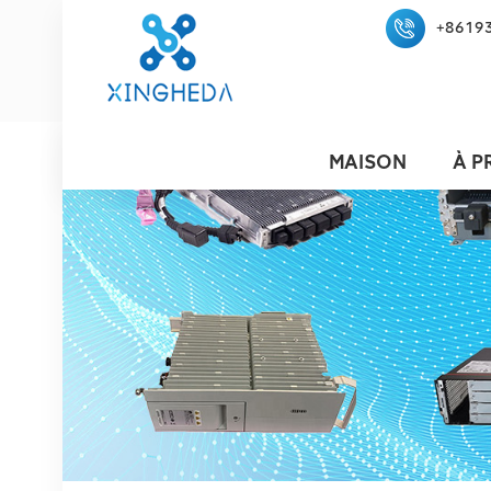
+8619
MAISON
À P