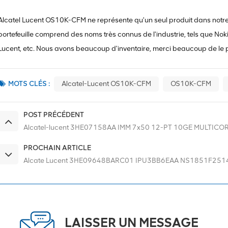
Alcatel Lucent OS10K-CFM ne représente qu'un seul produit dans notre 
portefeuille comprend des noms très connus de l'industrie, tels que Noki
Lucent, etc. Nous avons beaucoup d'inventaire, merci beaucoup de le p
MOTS CLÉS :
Alcatel-Lucent OS10K-CFM
OS10K-CFM
POST PRÉCÉDENT
Alcatel-lucent 3HE07158AA IMM 7x50 12-PT 10GE MULTICO
PROCHAIN ARTICLE
Alcate Lucent 3HE09648BARC01 IPU3BB6EAA NS1851F251
LAISSER UN MESSAGE