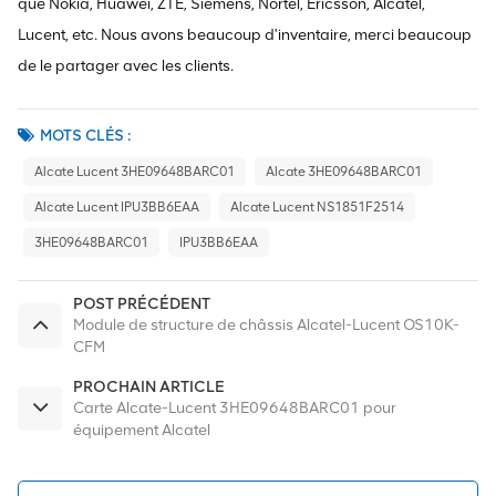
que Nokia, Huawei, ZTE, Siemens, Nortel, Ericsson, Alcatel,
Lucent, etc. Nous avons beaucoup d'inventaire, merci beaucoup
de le partager avec les clients.
MOTS CLÉS :
Alcate Lucent 3HE09648BARC01
Alcate 3HE09648BARC01
Alcate Lucent IPU3BB6EAA
Alcate Lucent NS1851F2514
3HE09648BARC01
IPU3BB6EAA
POST PRÉCÉDENT
Module de structure de châssis Alcatel-Lucent OS10K-
CFM
PROCHAIN ARTICLE
Carte Alcate-Lucent 3HE09648BARC01 pour
équipement Alcatel