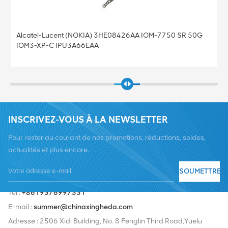
Alcatel 3HE08428 SFM-7750 SR SFM5-12 Alcatel
3HE08428AA
INSCRIVEZ-VOUS À LA NEWSLETTER
Pour rester au courant de nos promotions, réductions, soldes,
actualités et plus encore.
SOUMETTRE
Tél :
+8619376997331
E-mail :
summer@chinaxingheda.com
Adresse : 2506 Xidi Building, No. 8 Fenglin Third Road,Yuelu