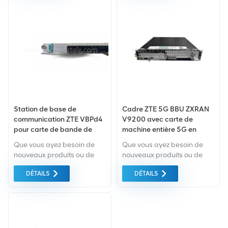
(optique/électrique), prend
développé par ZTE
en charge 10GE, GE, E1 et
CORPORATION. Il est
d'autres types d'interface
applicable à la couche de
prennent en charge 10
convergence et couche
emplacements de service
d'accès du grand réseau
général pour prendre en
métropolitain (MAN) et
charge CEP.
toutes les couches du MAN
moyen/petit.
Station de base de
Cadre ZTE 5G BBU ZXRAN
communication ZTE VBPd4
V9200 avec carte de
pour carte de bande de
machine entière 5G en
base ZTE 5G BBU
option
Que vous ayez besoin de
Que vous ayez besoin de
nouveaux produits ou de
nouveaux produits ou de
produits rénovés, la
produits rénovés, la
DÉTAILS
DÉTAILS
garantie complète est la
garantie complète est la
norme. Nous achetons
norme. Nous achetons
uniquement des
uniquement des
équipements du marché
équipements du marché
vert de la plus haute qualité.
vert de la plus haute qualité
Tout cela est fourni au
et respectueux de