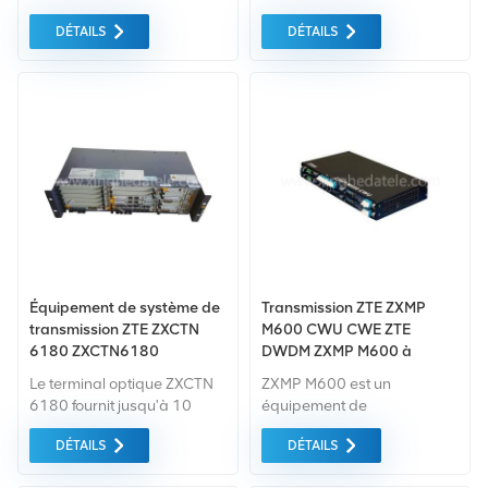
produits rénovés, il faut une
produits rénovés, il faut une
DÉTAILS
DÉTAILS
approche globale Garantie
approche globale Garantie
comme norme. Nous
comme norme. Nous
achetons uniquement des
achetons uniquement des
équipements du marché
équipements du marché
vert du la plus haute qualité
vert du la plus haute qualité
. Tout cela est fourni au
. Tout cela est fourni au
meilleur prix possible.
meilleur prix possible.
Équipement de système de
Transmission ZTE ZXMP
transmission ZTE ZXCTN
M600 CWU CWE ZTE
6180 ZXCTN6180
DWDM ZXMP M600 à
vendre
Le terminal optique ZXCTN
ZXMP M600 est un
6180 fournit jusqu'à 10
équipement de
canaux de 10GE haute
multiplexage par répartition
DÉTAILS
DÉTAILS
vitesse Connexion ou 80
en longueur d'onde
canaux d'interface GE
grossière (CWDM)