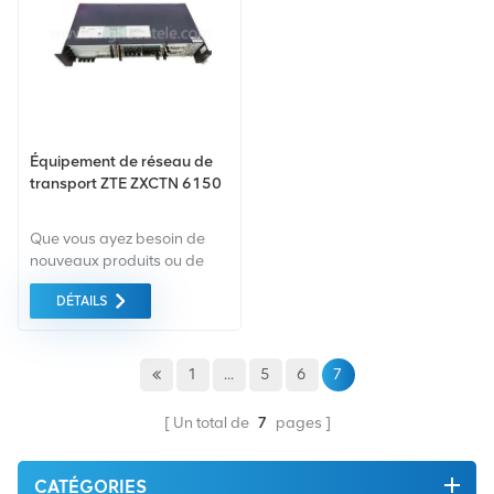
meilleur prix possible.
l'environnement. Tout cela
est fourni au meilleur prix
possible.
Équipement de réseau de
transport ZTE ZXCTN 6150
Que vous ayez besoin de
nouveaux produits ou de
produits rénovés, la
DÉTAILS
garantie complète est la
norme. Nous achetons
uniquement des
équipements du marché
1
...
5
6
7
vert de la plus haute qualité.
Tout cela est fourni au
Un total de
7
pages
meilleur prix possible.
CATÉGORIES