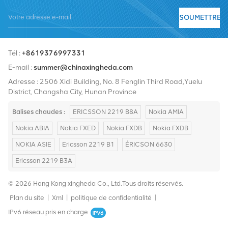
fournisseurs de services incluent Nokia, Ericsson, Huawei, ZTE,
SOUMETTRE
Bell, Alcatel, Nortel, Siemens et Lucent. Nous élargirons notre part
de marché international avec des produits de haute qualité, des
Tél :
+8619376997331
services de haute qualité, des prix raisonnables et une livraison
E-mail :
summer@chinaxingheda.com
rapide.
Adresse : 2506 Xidi Building, No. 8 Fenglin Third Road,Yuelu
District, Changsha City, Hunan Province
Balises chaudes :
ERICSSON 2219 B8A
Nokia AMIA
Nokia ABIA
Nokia FXED
Nokia FXDB
Nokia FXDB
NOKIA ASIE
Ericsson 2219 B1
ÉRICSON 6630
Ericsson 2219 B3A
© 2026 Hong Kong xingheda Co., Ltd.Tous droits réservés.
Plan du site
|
Xml
|
politique de confidentialité
|
IPv6 réseau pris en charge