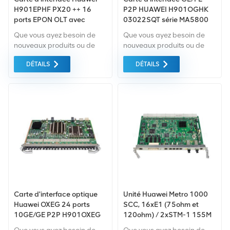
H901EPHF PX20 ++ 16
P2P HUAWEI H901OGHK
ports EPON OLT avec
03022SQT série MA5800
module SFP PX20 ++,
48 canaux
Que vous ayez besoin de
Que vous ayez besoin de
applicable à la série
nouveaux produits ou de
nouveaux produits ou de
Huawei MA5800
produits rénovés, il faut une
produits rénovés, il faut une
DÉTAILS
DÉTAILS
approche globale Garantie
approche globale Garantie
comme norme. Nous
comme norme. Nous
achetons uniquement des
achetons uniquement des
équipements du marché
équipements du marché
vert du la plus haute qualité
vert du la plus haute qualité
. Tout cela est fourni au
. Tout cela est fourni au
meilleur prix possible.
meilleur prix possible.
Carte d'interface optique
Unité Huawei Metro 1000
Huawei OXEG 24 ports
SCC, 16xE1 (75ohm et
10GE/GE P2P H901OXEG
120ohm) / 2xSTM-1 155M
pour série MA5800 olt
carte intégrée SS49SCBH