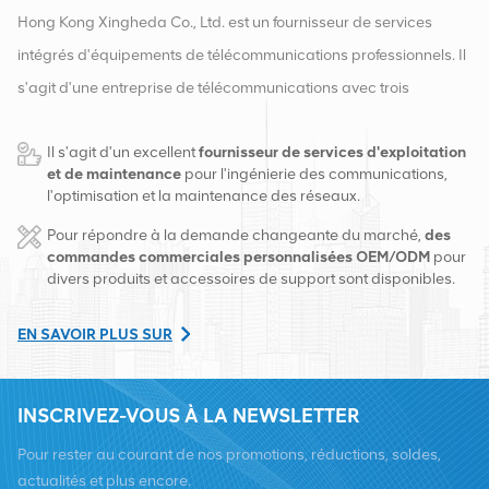
Hong Kong Xingheda Co., Ltd. est un fournisseur de services
intégrés d'équipements de télécommunications professionnels. Il
s'agit d'une entreprise de télécommunications avec trois
qualifications d'équipements sans fil, filaires et auxiliaires. À
Il s'agit d'un excellent
fournisseur de services d'exploitation
l'heure actuelle, l'entreprise dispose de deux entrepôts
et de maintenance
pour l'ingénierie des communications,
intelligents et de centres de distribution d'usine à Changsha et à
l'optimisation et la maintenance des réseaux.
Hong Kong. En 2016, nous avons créé un siège commercial
Pour répondre à la demande changeante du marché,
des
international à Changsha, en Chine. Basés en Chine, nous
commandes commerciales personnalisées OEM/ODM
pour
divers produits et accessoires de support sont disponibles.
exerçons des activités internationales en Asie du Sud-Est, en
Europe, aux États-Unis, en Afrique et en Russie, fournissons des
EN SAVOIR PLUS SUR
stations de base et fournissons aux principaux opérateurs de
télécommunications régionaux des services de transformation
INSCRIVEZ-VOUS À LA NEWSLETTER
d'équipement et de maintenance complets tels que la
transmission, l'alimentation électrique, les modules optiques,
Pour rester au courant de nos promotions, réductions, soldes,
câbles, bornes et matériaux auxiliaires de support. Les
actualités et plus encore.