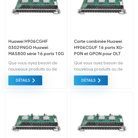
Huawei H906CGHF
Carte combinée Huawei
03029NGO Huawei
H906CGUF 16 ports XG-
MA5800 série 16 ports 10G
PON et GPON pour OLT
GPON et GPON combo
série MA5800
Que vous ayez besoin de
Que vous ayez besoin de
carte d'interface OLT avec
nouveaux produits ou de
nouveaux produits ou de
module optique XGPON et
produits rénovés, il faut une
produits rénovés, il faut une
GPON N2a
DÉTAILS
DÉTAILS
approche globale Garantie
approche globale Garantie
comme norme. Nous
comme norme. Nous
achetons uniquement des
achetons uniquement des
équipements du marché
équipements du marché
vert du la plus haute qualité.
vert du la plus haute qualité
Tout cela est fourni au
. Tout cela est fourni au
meilleur prix possible.
meilleur prix possible.