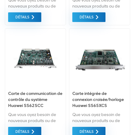
Que vous ayez besoin de
Que vous ayez besoin de
équipée de 2 modules S-
nouveaux produits ou de
nouveaux produits ou de
1.1 15km SFP
produits rénovés, il faut une
produits rénovés, il faut une
DÉTAILS
DÉTAILS
approche globale Garantie
approche globale Garantie
comme norme. Nous
comme norme. Nous
achetons uniquement des
achetons uniquement des
équipements du marché
équipements du marché
vert du la plus haute qualité
vert du la plus haute qualité
. Tout cela est fourni au
. Tout cela est fourni au
meilleur prix possible.
meilleur prix possible.
Carte de communication de
Carte intégrée de
contrôle du système
connexion croisée/horloge
Huawei SS62SCC
Huawei SS65XCS
03030GJA Huawei
Que vous ayez besoin de
Que vous ayez besoin de
Metro3000
nouveaux produits ou de
nouveaux produits ou de
produits rénovés, il faut une
produits rénovés, il faut une
DÉTAILS
DÉTAILS
approche globale Garantie
approche globale Garantie