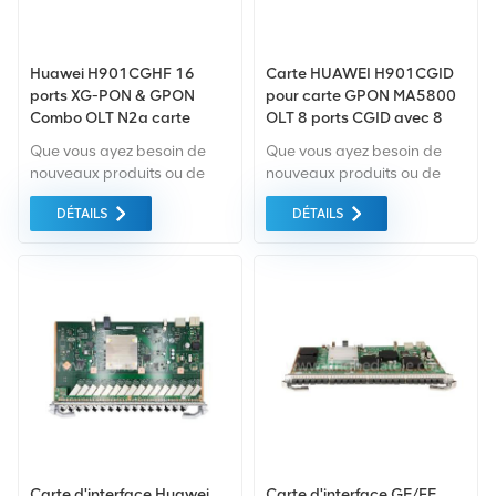
Huawei H901CGHF 16
Carte HUAWEI H901CGID
ports XG-PON & GPON
pour carte GPON MA5800
Combo OLT N2a carte
OLT 8 ports CGID avec 8
d'interface H901CGHF
modules SFP + 10G
Que vous ayez besoin de
Que vous ayez besoin de
H902CGHF
nouveaux produits ou de
nouveaux produits ou de
produits rénovés, il faut une
produits rénovés, il faut une
DÉTAILS
DÉTAILS
approche globale Garantie
approche globale Garantie
comme norme. Nous
comme norme. Nous
achetons uniquement des
achetons uniquement des
équipements du marché
équipements du marché
vert du la plus haute
vert du la plus haute
qualité. Tout cela est fourni
qualité. Tout cela est fourni
au meilleur prix possible.
au meilleur prix possible.
Carte d'interface Huawei
Carte d'interface GE/FE