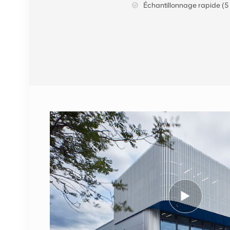
Échantillonnage rapide (5 
VOIR LES DÉTAILS
Câble fibre optique
NOKIA FUFAS
473288A.102 LC OD-LC
OD double 2m
VOIR LES DÉTAILS
1662SMC 3AL98324AA
SYNTH4V2 pour
équipement de
communication Alcatel
VOIR LES DÉTAILS
Lucent
ERICSSON 2212 B31
KRC 161 893/1 Unité
radio à distance