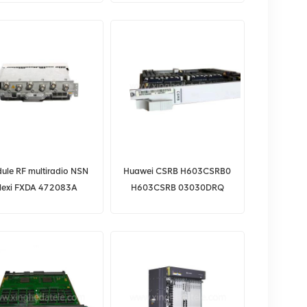
uawei UBBPe9 pour
HUAWEI BBU3900
BBU3910
ule RF multiradio NSN
Huawei CSRB H603CSRB0
lexi FXDA 472083A
H603CSRB 03030DRQ
carte combinée ADSL2 +
POTS 32 canaux Huawei
RATF H601RATF pour
Huawei UA5000 CSRB
CSMB ADMB