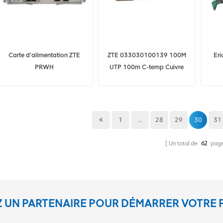
Carte d'alimentation ZTE
ZTE 033030100139 100M
Er
PRWH
UTP 100m C-temp Cuivre
SFP SP-FE-TX-CNFB-ZT
EOLT-C03-02-E Modules
t
émetteur-récepteur
1
...
28
29
30
31
Un total de
62
pag
 UN PARTENAIRE POUR DÉMARRER VOTRE 