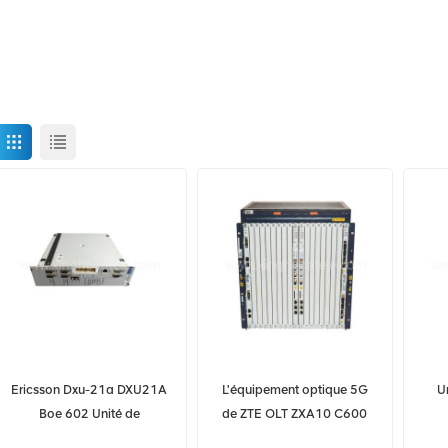
Ericsson Dxu-21a DXU21A
L'équipement optique 5G
U
Boe 602 Unité de
de ZTE OLT ZXA10 C600
commutation de
OLT prend en charge ZTE
2