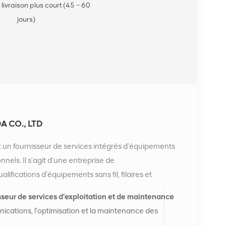
 livraison plus court (45 ~ 60
jours)
 CO., LTD
 un fournisseur de services intégrés d'équipements
els. Il s'agit d'une entreprise de
ifications d'équipements sans fil, filaires et
entreprise dispose de deux entrepôts intelligents et de
sseur de services d'exploitation et de maintenance
 à Changsha et à Hong Kong. En 2016, nous avons
ications, l'optimisation et la maintenance des
ational à Changsha, en Chine. Basés en Chine, nous