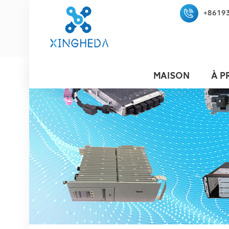
+8619
MAISON
À P