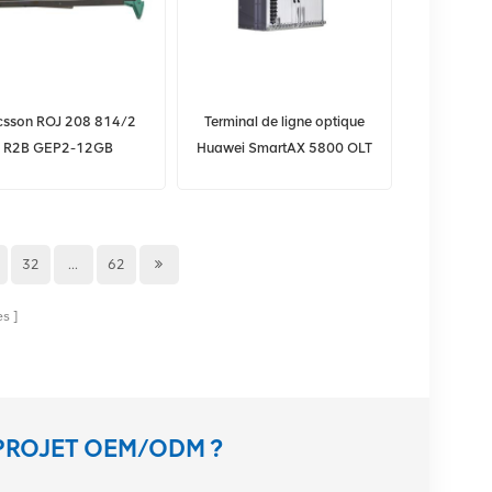
icsson ROJ 208 814/2
Terminal de ligne optique
R2B GEP2-12GB
Huawei SmartAX 5800 OLT
Équipement de
MA5800-X15 GPON
ransmission Ericsson
32
...
62
es
PROJET OEM/ODM ?