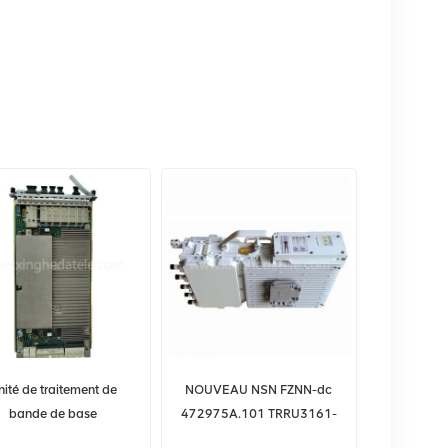
nité de traitement de
NOUVEAU NSN FZNN-dc
bande de base
472975A.101 TRRU3161-
103057159 UBBPe9
fae Nokia Siemens FZNN-ac