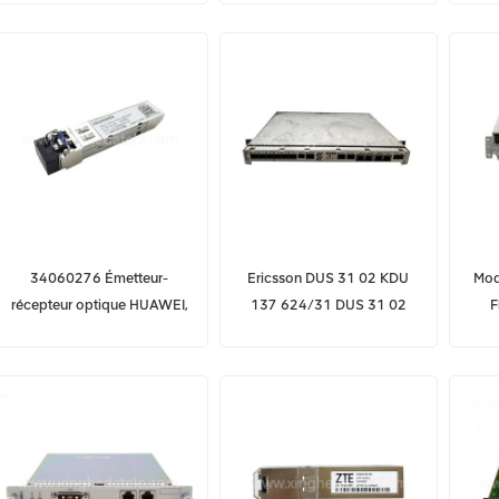
distribution 14/1
xGPON avec XFTO XFTH
H
SFUL
34060276 Émetteur-
Ericsson DUS 31 02 KDU
Mod
récepteur optique HUAWEI,
137 624/31 DUS 31 02
F
eSFP 1310 nm, STM1,
Unité numérique
LC,SM, 15 km