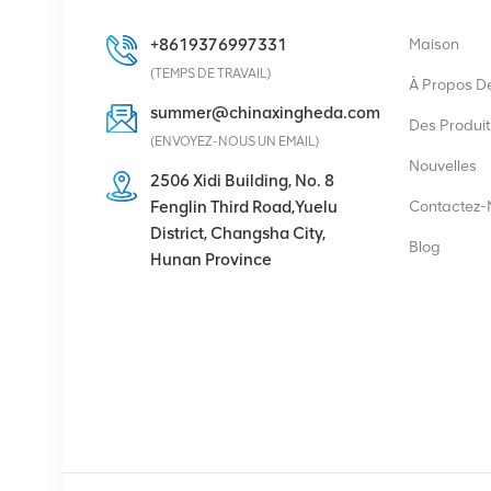
VOIR LES DÉTAILS
+8619376997331
Maison
(TEMPS DE TRAVAIL)
À Propos D
Eltek Flatpack2
summer@chinaxingheda.com
48/2000 HE module
Des Produit
(ENVOYEZ-NOUS UN EMAIL)
redresseur 48V 2000W
Nouvelles
2506 Xidi Building, No. 8
VOIR LES DÉTAILS
Fenglin Third Road,Yuelu
Contactez-
District, Changsha City,
Blog
Hunan Province
Ericsson Radio 4429 B3
KRC 161 782/1 Unité
radio
VOIR LES DÉTAILS
Module redresseur
d'alimentation de
communication Eltek