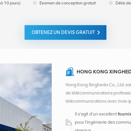
à 10 jours)
Examen de conception gratuit
Délai de
OBTENEZ UN DEVIS GRATUIT
HONG KONG XINGHEDA
Hong Kong Xingheda Co., Ltd. est
de télécommunications professionn
télécommunications avec trois qual
auxiliaires. À l'heure actuelle, l'
Il s'agit d'un excellent
fourni
centres de distribution d'usine
pour l'ingénierie des commun
créé un siège commercial intern
réseaux.