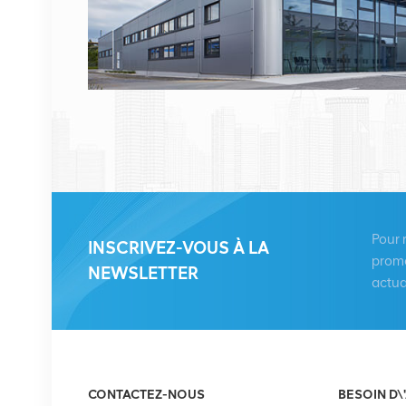
VOIR LES DÉTAILS
HUAWEI RRU5909
02311TBD
WD5M215909GB pour
multimode 2100 MHz
VOIR LES DÉTAILS
(2*60 W)
HUAWEI UBBPg1a
03050BYF pour bande
Pour 
INSCRIVEZ-VOUS À LA
de base Huawei BBU
promo
NEWSLETTER
3900
actua
VOIR LES DÉTAILS
Redresseur Eltek
Flatpack S 48V/1800W
CONTACTEZ-NOUS
BESOIN D\
HE