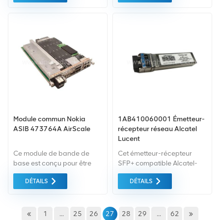
forme SDR (Software
accès intégré DSL et
Defined Radio) stable. ZTE a
optique
appliqué la plate-forme
SDR avancée unifiée aux
réseaux WiMAX, GSM,
CDMA, WCDMA et LTE.
Module commun Nokia
1AB410060001 Émetteur-
ASIB 473764A AirScale
récepteur réseau Alcatel
Lucent
Ce module de bande de
Cet émetteur-récepteur
base est conçu pour être
SFP+ compatible Alcatel-
agile et permettre un réseau
Lucent Nokia
DÉTAILS
DÉTAILS
à long terme évolution. Le
1AB410060001 fournit un
NOKIA ASIB du module
débit 10GBase-LR jusqu'à
système AirScale est la clé
10 km sur fibre monomode.
du Lean entrée et évolutivité
1
...
25
26
27
28
29
...
62