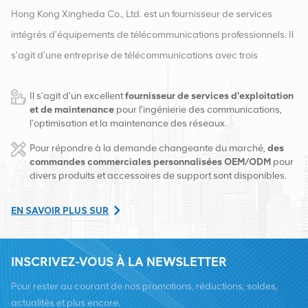
Hong Kong Xingheda Co., Ltd. est un fournisseur de services
intégrés d'équipements de télécommunications professionnels. Il
s'agit d'une entreprise de télécommunications avec trois
qualifications d'équipements sans fil, filaires et auxiliaires. À
Il s'agit d'un excellent
fournisseur de services d'exploitation
l'heure actuelle, l'entreprise dispose de deux entrepôts
et de maintenance
pour l'ingénierie des communications,
intelligents et de centres de distribution d'usine à Changsha et à
l'optimisation et la maintenance des réseaux.
Hong Kong. En 2016, nous avons créé un siège commercial
Pour répondre à la demande changeante du marché,
des
international à Changsha, en Chine. Basés en Chine, nous
commandes commerciales personnalisées OEM/ODM
pour
divers produits et accessoires de support sont disponibles.
exerçons des activités internationales en Asie du Sud-Est, en
Europe, aux États-Unis, en Afrique et en Russie, fournissons des
EN SAVOIR PLUS SUR
stations de base et fournissons aux principaux opérateurs de
télécommunications régionaux des services de transformation
INSCRIVEZ-VOUS À LA NEWSLETTER
d'équipement et de maintenance complets tels que la
transmission, l'alimentation électrique, les modules optiques,
Pour rester au courant de nos promotions, réductions, soldes,
câbles, bornes et matériaux auxiliaires de support. Les
actualités et plus encore.