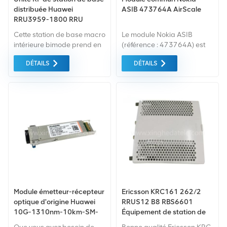
distribuée Huawei
ASIB 473764A AirScale
RRU3959-1800 RRU
02311BBM
Cette station de base macro
Le module Nokia ASIB
WD5M18395901
intérieure bimode prend en
(référence : 473764A) est
charge le GSM-R 5.0 de
un module AirScale
DÉTAILS
DÉTAILS
Huawei plus évolution vers
Common compact et
un réseau haut débit eLTE
performant, conçu pour les
unités de secours Nokia
Flexi BBU. Il sert d'unité
intégrée de contrôle et de
capacité simplifiée pour les
déploiements 4G/5G Single
RAN. Idéal pour les
scénarios d'entrée de
réseau à faible capacité, il
peut être combiné avec des
cartes de capacité ABIA,
des cartes d'interface
Module émetteur-récepteur
Ericsson KRC161 262/2
AMIA/ABIO et des sous-
optique d'origine Huawei
RRUS12 B8 RBS6601
racks AMIA (473098A),
10G-1310nm-10km-SM-
Équipement de station de
disponibles en différentes
XFP 34060313
base Ericsson