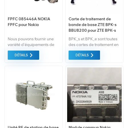
FPFC 085446A NOKIA
Carte de traitement de
FPFC pour Nokia
bande de base ZTE BPK-s
BBU8200 pour ZTE BPK-s
BBU BTS
Nous pouvons fournir une
BPK_s et BPK_e sont toutes
variété d'équipements de
des cartes de traitement en
communication Nokia neufs
bande de base UMTS,
DÉTAILS
DÉTAILS
et d'occasion tels que
traitement le protocole de
085446A FPFC Si vous
couche physique et le
avez d'autres besoins,
protocole de trame
veuillez nous indiquer le
spécifiés par 3GPP. Ils
modèle spécifique.
fournissent les mêmes
fonctions mais avec des
capacités CE et un débit de
données différents.
Unité RF de station de base
Module commun Nokia