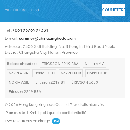
fournisseurs de services incluent Nokia, Ericsson, Huawei, ZTE,
SOUMETTRE
Bell, Alcatel, Nortel, Siemens et Lucent. Nous élargirons notre part
de marché international avec des produits de haute qualité, des
Tél :
+8619376997331
services de haute qualité, des prix raisonnables et une livraison
E-mail :
summer@chinaxingheda.com
rapide.
Adresse : 2506 Xidi Building, No. 8 Fenglin Third Road,Yuelu
District, Changsha City, Hunan Province
Balises chaudes :
ERICSSON 2219 B8A
Nokia AMIA
Nokia ABIA
Nokia FXED
Nokia FXDB
Nokia FXDB
NOKIA ASIE
Ericsson 2219 B1
ÉRICSON 6630
Ericsson 2219 B3A
© 2026 Hong Kong xingheda Co., Ltd.Tous droits réservés.
Plan du site
|
Xml
|
politique de confidentialité
|
IPv6 réseau pris en charge