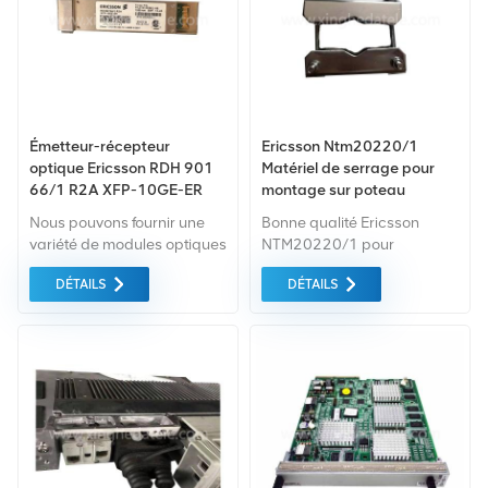
Émetteur-récepteur
Ericsson Ntm20220/1
optique Ericsson RDH 901
Matériel de serrage pour
66/1 R2A XFP-10GE-ER
montage sur poteau
FTLX1612M3BCL-RB
Nous pouvons fournir une
Bonne qualité Ericsson
1550nm 10G module 40Km
variété de modules optiques
NTM20220/1 pour
usagés et nouveaux. Prend
équipement de
DÉTAILS
DÉTAILS
complet garantie comme
communication RRU De
norme. Tout cela est fourni
Changsha Xingheda. Nous
au meilleur prix possible.
pouvons fournir une variété
d'Ericsson d'occasion et
neufs Équipement. Si vous
avez d'autres besoins,
veuillez nous en informer
spécifiquement.