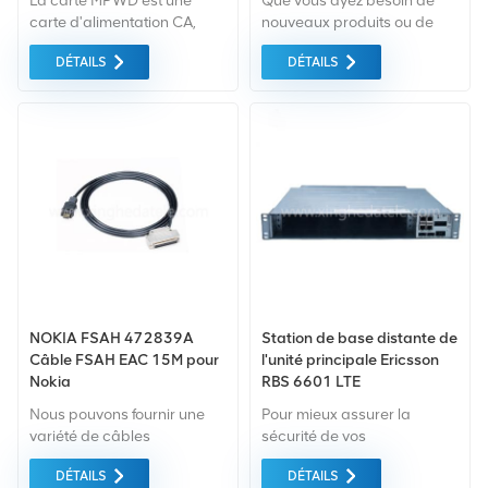
La carte MPWD est une
Que vous ayez besoin de
carte d'alimentation CA,
nouveaux produits ou de
composée d'une unité
produits rénovés, il faut une
DÉTAILS
DÉTAILS
d'alimentation CA et une
approche globale Garantie
unité de surveillance. La
comme norme. Nous
carte alimente l'appareil et
achetons uniquement des
prend en charge la batterie
équipements du marché
au plomb pour
vert du la plus haute qualité
l'alimentation de secours.
et la protection de
l'environnement. Tout cela
est fourni au meilleur prix
possible.
NOKIA FSAH 472839A
Station de base distante de
Câble FSAH EAC 15M pour
l'unité principale Ericsson
Nokia
RBS 6601 LTE
Nous pouvons fournir une
Pour mieux assurer la
variété de câbles
sécurité de vos
d'avertissement Nokia
marchandises,
DÉTAILS
DÉTAILS
Nokia d'occasion et neufs.
professionnel, respectueux