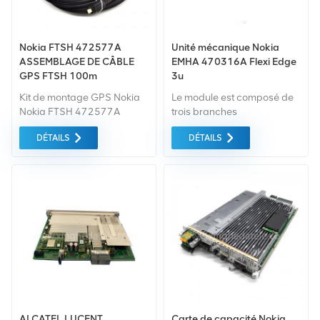
Nokia FTSH 472577A
Unité mécanique Nokia
ASSEMBLAGE DE CÂBLE
EMHA 470316A Flexi Edge
GPS FTSH 100m
3u
Kit de montage GPS Nokia
Le module est composé de
Nokia FTSH 472577A
trois branches
CÂBLE GPS ASSEMBLAGE
indépendantes, qui peut
DÉTAILS
DÉTAILS
100m Pour Station de Base.
simultanément envoyer et
recevoir des signaux de
divers technologies radio.
ALCATEL LUCENT
Carte de capacité Nokia