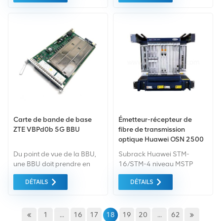
tel que 472839A FSAH Si
de l'environnement, des
vous avez d'autres besoins,
services d'emballage
veuillez nous le faire savoir le
pratiques et efficaces
modèle spécifique.
seront fournis.
Carte de bande de base
Émetteur-récepteur de
ZTE VBPd0b 5G BBU
fibre de transmission
optique Huawei OSN 2500
SDH PDH
Du point de vue de la BBU,
Subrack Huawei STM-
une BBU doit prendre en
16/STM-4 niveau MSTP
charge à la fois la 4G et la
OSN2500 avec 12
DÉTAILS
DÉTAILS
5G, et a la capacité de
emplacements de service,
configuration et de
équipé de 2xSSQ1PIU,
collaboration flexibles.
1xSSQ1SAP.
1
...
16
17
18
19
20
...
62