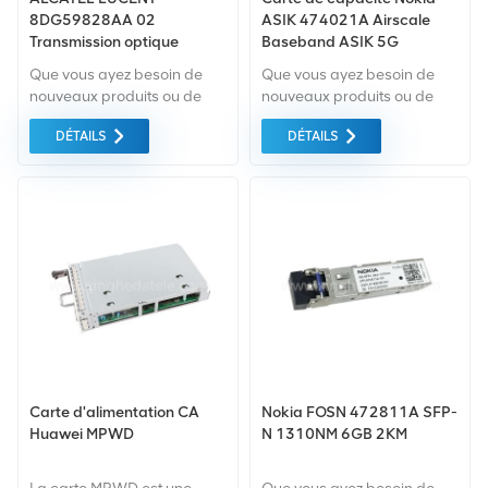
8DG59828AA 02
ASIK 474021A Airscale
Transmission optique
Baseband ASIK 5G
Que vous ayez besoin de
Que vous ayez besoin de
nouveaux produits ou de
nouveaux produits ou de
produits rénovés, la
produits rénovés, il faut une
DÉTAILS
DÉTAILS
garantie complète est la
approche globale Garantie
norme. Nous achetons
comme norme. Nous
uniquement des
achetons uniquement des
équipements du marché
équipements du marché
vert de la plus haute qualité.
vert du la plus haute qualité.
Tout cela est fourni au
Tout cela est fourni au
meilleur prix possible.
meilleur prix possible.
Carte d'alimentation CA
Nokia FOSN 472811A SFP-
Huawei MPWD
N 1310NM 6GB 2KM