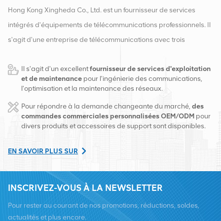
Hong Kong Xingheda Co., Ltd. est un fournisseur de services
intégrés d'équipements de télécommunications professionnels. Il
s'agit d'une entreprise de télécommunications avec trois
qualifications d'équipements sans fil, filaires et auxiliaires. À
Il s'agit d'un excellent
fournisseur de services d'exploitation
l'heure actuelle, l'entreprise dispose de deux entrepôts
et de maintenance
pour l'ingénierie des communications,
intelligents et de centres de distribution d'usine à Changsha et à
l'optimisation et la maintenance des réseaux.
Hong Kong. En 2016, nous avons créé un siège commercial
Pour répondre à la demande changeante du marché,
des
international à Changsha, en Chine. Basés en Chine, nous
commandes commerciales personnalisées OEM/ODM
pour
divers produits et accessoires de support sont disponibles.
exerçons des activités internationales en Asie du Sud-Est, en
Europe, aux États-Unis, en Afrique et en Russie, fournissons des
EN SAVOIR PLUS SUR
stations de base et fournissons aux principaux opérateurs de
télécommunications régionaux des services de transformation
INSCRIVEZ-VOUS À LA NEWSLETTER
d'équipement et de maintenance complets tels que la
transmission, l'alimentation électrique, les modules optiques,
Pour rester au courant de nos promotions, réductions, soldes,
câbles, bornes et matériaux auxiliaires de support. Les
actualités et plus encore.