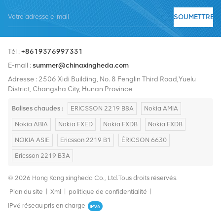
fournisseurs de services incluent Nokia, Ericsson, Huawei, ZTE,
SOUMETTRE
Bell, Alcatel, Nortel, Siemens et Lucent. Nous élargirons notre part
de marché international avec des produits de haute qualité, des
Tél :
+8619376997331
services de haute qualité, des prix raisonnables et une livraison
E-mail :
summer@chinaxingheda.com
rapide.
Adresse : 2506 Xidi Building, No. 8 Fenglin Third Road,Yuelu
District, Changsha City, Hunan Province
Balises chaudes :
ERICSSON 2219 B8A
Nokia AMIA
Nokia ABIA
Nokia FXED
Nokia FXDB
Nokia FXDB
NOKIA ASIE
Ericsson 2219 B1
ÉRICSON 6630
Ericsson 2219 B3A
© 2026 Hong Kong xingheda Co., Ltd.Tous droits réservés.
Plan du site
|
Xml
|
politique de confidentialité
|
IPv6 réseau pris en charge