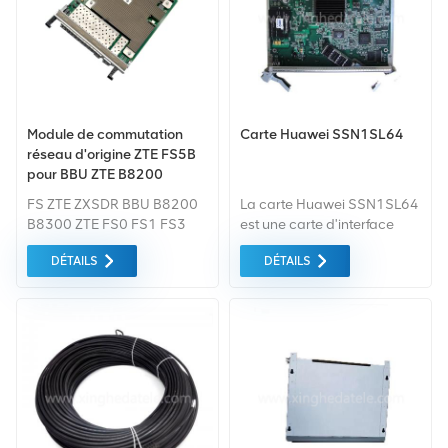
Module de commutation
Carte Huawei SSN1SL64
réseau d'origine ZTE FS5B
pour BBU ZTE B8200
B8300
FS ZTE ZXSDR BBU B8200
La carte Huawei SSN1SL64
B8300 ZTE FS0 FS1 FS3
est une carte d'interface
FS5 FS5C FS5B FS5A
optique STM-64 à 1 canal
DÉTAILS
DÉTAILS
Transmission optique
SSN1SL64 SDH.