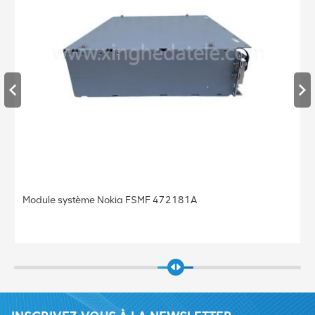
Station de base Nokia FRGU RRU 472956A MODULE R
FLEXI 6TX 2100