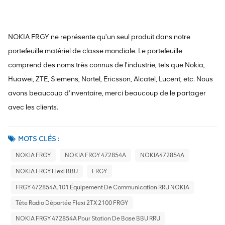
NOKIA FRGY ne représente qu'un seul produit dans notre
portefeuille matériel de classe mondiale. Le portefeuille
comprend des noms très connus de l'industrie, tels que Nokia,
Huawei, ZTE, Siemens, Nortel, Ericsson, Alcatel, Lucent, etc. Nous
avons beaucoup d'inventaire, merci beaucoup de le partager
avec les clients.
MOTS CLÉS :
NOKIA FRGY
NOKIA FRGY 472854A
NOKIA472854A
NOKIA FRGY Flexi BBU
FRGY
FRGY 472854A.101 Équipement De Communication RRU NOKIA
Tête Radio Déportée Flexi 2TX 2100 FRGY
NOKIA FRGY 472854A Pour Station De Base BBU RRU