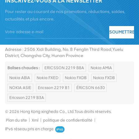
INSCRIVEZ-VOUS À LA NEWSLETTER
Pour rester au courant de nos promotions, réductions, soldes,
actualités et plus encore.
SOUMETTRE
Tél :
+8619376997331
E-mail :
summer@chinaxingheda.com
Adresse : 2506 Xidi Building, No. 8 Fenglin Third Road,Yuelu
District, Changsha City, Hunan Province
Balises chaudes :
ERICSSON 2219 B8A
Nokia AMIA
Nokia ABIA
Nokia FXED
Nokia FXDB
Nokia FXDB
NOKIA ASIE
Ericsson 2219 B1
ÉRICSON 6630
Ericsson 2219 B3A
© 2026 Hong Kong xingheda Co., Ltd.Tous droits réservés.
Plan du site
|
Xml
|
politique de confidentialité
|
IPv6 réseau pris en charge