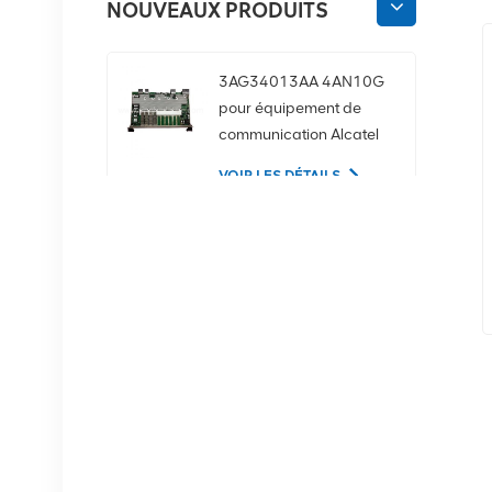
NOUVEAUX PRODUITS
3AG34013AA 4AN10G
pour équipement de
communication Alcatel
Lucent
VOIR LES DÉTAILS
02350CDV Disque dur
serveur SAS 2,5 pouces
1,2 To 10K 12 Gbit/s
VOIR LES DÉTAILS
Équipement de
communication NOKIA
APAF 474676A.101
RRU