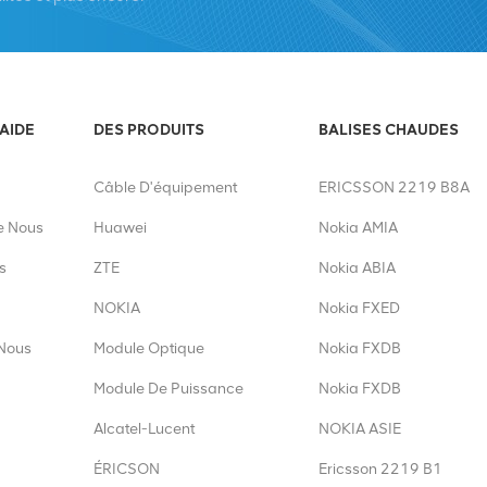
'AIDE
DES PRODUITS
BALISES CHAUDES
Câble D'équipement
ERICSSON 2219 B8A
e Nous
Huawei
Nokia AMIA
s
ZTE
Nokia ABIA
NOKIA
Nokia FXED
Nous
Module Optique
Nokia FXDB
Module De Puissance
Nokia FXDB
Alcatel-Lucent
NOKIA ASIE
ÉRICSON
Ericsson 2219 B1