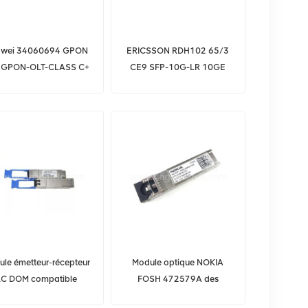
wei 34060694 GPON
ERICSSON RDH102 65/3
 GPON-OLT-CLASS C+
CE9 SFP-10G-LR 10GE
PON OLT CLASS C+
1310nm 10km SMF
SSLX1T1LTD HSC
30RSB module optique
le émetteur-récepteur
Module optique NOKIA
LC DOM compatible
FOSH 472579A des
0GBASE-LR4 QSFP+
accessoires NSN principaux