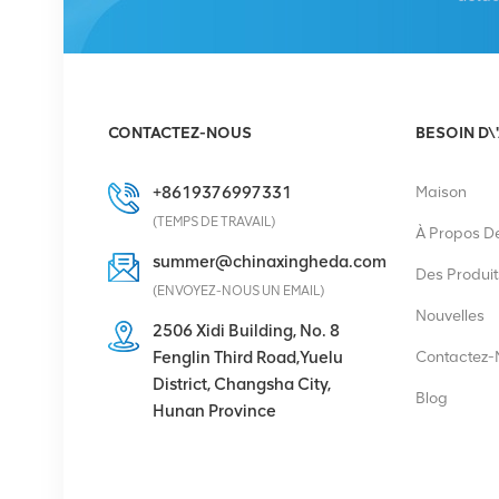
VOIR LES DÉTAILS
Redresseur Eltek
Flatpack S 48V/1800W
CONTACTEZ-NOUS
BESOIN D\
HE
VOIR LES DÉTAILS
+8619376997331
Maison
(TEMPS DE TRAVAIL)
À Propos D
Eltek Flatpack2
summer@chinaxingheda.com
48/2000 HE module
Des Produit
(ENVOYEZ-NOUS UN EMAIL)
redresseur 48V 2000W
Nouvelles
2506 Xidi Building, No. 8
VOIR LES DÉTAILS
Fenglin Third Road,Yuelu
Contactez-
District, Changsha City,
Blog
Hunan Province
Ericsson Radio 4429 B3
KRC 161 782/1 Unité
radio