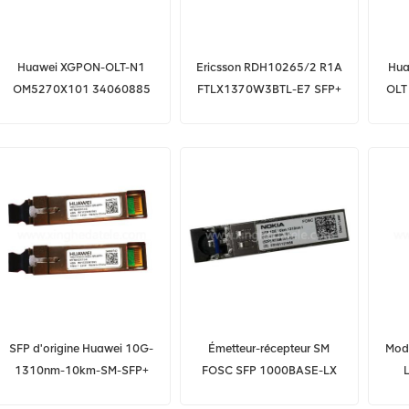
Huawei XGPON-OLT-N1
Ericsson RDH10265/2 R1A
Hua
OM5270X101 34060885
FTLX1370W3BTL-E7 SFP+
OLT
huawei ma5800 10g XFP
10G 1,4km
G
XGPON Combo OLT XFP
LTH7222-PC + 10G XFP
030
E357678
SFP d'origine Huawei 10G-
Émetteur-récepteur SM
Modu
1310nm-10km-SM-SFP+
FOSC SFP 1000BASE-LX
MTRS-02X13-G 34060742
1310nm 10km compatible
4