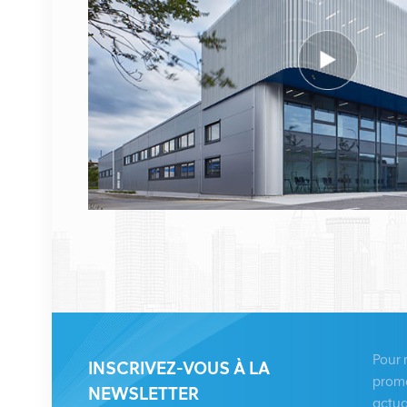
VOIR LES DÉTAILS
Lucent
ERICSSON 2212 B31
KRC 161 893/1 Unité
radio à distance
VOIR LES DÉTAILS
HUAWEI RRU5909
02311TBD
WD5M215909GB pour
multimode 2100 MHz
VOIR LES DÉTAILS
(2*60 W)
HUAWEI UBBPg1a
03050BYF pour bande
Pour 
INSCRIVEZ-VOUS À LA
de base Huawei BBU
promo
NEWSLETTER
3900
actua