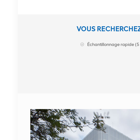
VOIR LES DÉTAILS
Station de base NOKIA
VOUS RECHERCHEZ
AHEGC 474914A
AirScale RRH 4T4R RRU
Échantillonnage rapide (5 
VOIR LES DÉTAILS
Câble fibre optique
NOKIA FUFAS
473288A.102 LC OD-LC
OD double 2m
VOIR LES DÉTAILS
1662SMC 3AL98324AA
SYNTH4V2 pour
équipement de
communication Alcatel