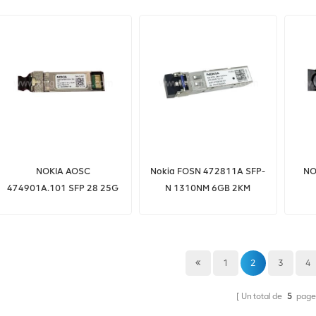
Nokia
1
NOKIA AOSC
Nokia FOSN 472811A SFP-
NO
474901A.101 SFP 28 25G
N 1310NM 6GB 2KM
IR 2km 1310nm SM I-TEMP
4
RS
ém
1
2
3
4
Un total de
5
page