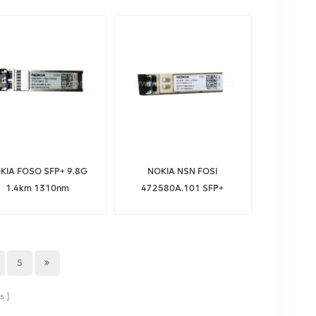
310nm 10km Huawei
d'équipement de Nokia
02310MHS
KIA FOSO SFP+ 9.8G
NOKIA NSN FOSI
1.4km 1310nm
472580A.101 SFP+
72948A.101 Module
6.144G 15Km 1310nm
etteur-récepteur fibre
NSN NOUVEAU
5
s