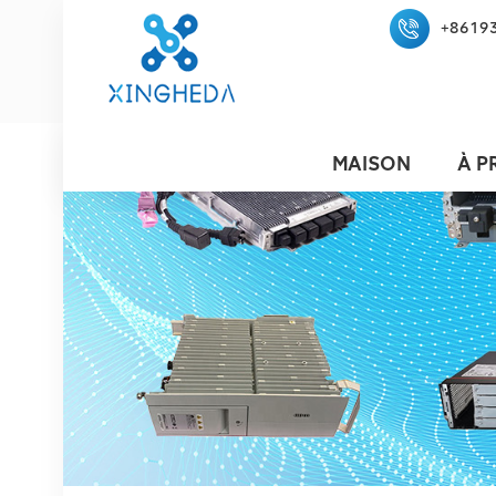
+8619
MAISON
À P