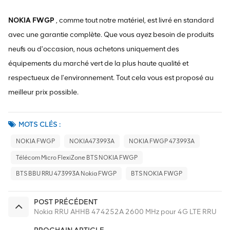
NOKIA FWGP
, comme tout notre matériel, est livré en standard
avec une garantie complète. Que vous ayez besoin de produits
neufs ou d'occasion, nous achetons uniquement des
équipements du marché vert de la plus haute qualité et
respectueux de l'environnement. Tout cela vous est proposé au
meilleur prix possible.
MOTS CLÉS :
NOKIA FWGP
NOKIA473993A
NOKIA FWGP 473993A
Télécom Micro FlexiZone BTS NOKIA FWGP
BTS BBU RRU 473993A Nokia FWGP
BTS NOKIA FWGP
POST PRÉCÉDENT
Nokia RRU AHHB 474252A 2600 MHz pour 4G LTE RRU
PROCHAIN ARTICLE