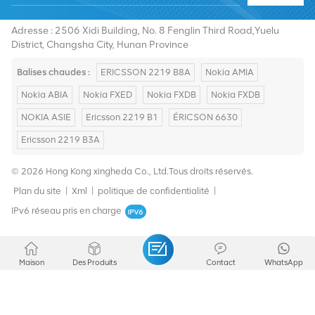
E-mail :
summer@chinaxingheda.com
Adresse : 2506 Xidi Building, No. 8 Fenglin Third Road,Yuelu
District, Changsha City, Hunan Province
Balises chaudes :
ERICSSON 2219 B8A
Nokia AMIA
Nokia ABIA
Nokia FXED
Nokia FXDB
Nokia FXDB
NOKIA ASIE
Ericsson 2219 B1
ÉRICSON 6630
Ericsson 2219 B3A
© 2026 Hong Kong xingheda Co., Ltd.Tous droits réservés.
Plan du site
|
Xml
|
politique de confidentialité
|
IPv6 réseau pris en charge
Maison
Des Produits
Contact
WhatsApp