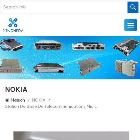
NOKIA
Maison
/
NOKIA
/
Station De Base De Télécommunications Micro FlexiZone NOKIA FWGP 473993A