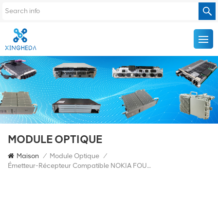
MODULE OPTIQUE
Maison
/
Module Optique
/
Émetteur-Récepteur Compatible NOKIA FOUC 473842A.101 SFP+ 9.8G SR 300m 850nm