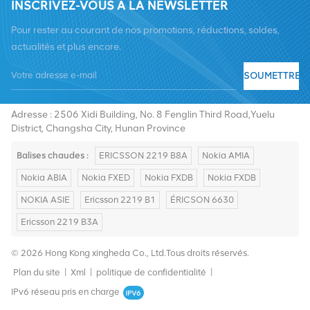
INSCRIVEZ-VOUS À LA NEWSLETTER
Pour rester au courant de nos promotions, réductions, soldes,
actualités et plus encore.
SOUMETTRE
Tél :
+8619376997331
E-mail :
summer@chinaxingheda.com
Adresse : 2506 Xidi Building, No. 8 Fenglin Third Road,Yuelu
District, Changsha City, Hunan Province
Balises chaudes :
ERICSSON 2219 B8A
Nokia AMIA
Nokia ABIA
Nokia FXED
Nokia FXDB
Nokia FXDB
NOKIA ASIE
Ericsson 2219 B1
ÉRICSON 6630
Ericsson 2219 B3A
© 2026 Hong Kong xingheda Co., Ltd.Tous droits réservés.
Plan du site
|
Xml
|
politique de confidentialité
|
IPv6 réseau pris en charge