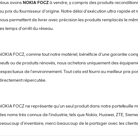
Nous avons
NOKIA FOCZ
à vendre, y compris des produits reconditionné
au prix du fournisseur d'origine. Notre délai d'exécution ultra rapide et
nous permettent de livrer avec précision les produits remplacés le même 
les temps d'arrêt du réseau.
NOKIA FOCZ, comme tout notre matériel, bénéficie d'une garantie comp
neufs ou de produits rénovés, nous achetons uniquement des équipemen
respectueux de l'environnement. Tout cela est fourni au meilleur prix po
directement répercutée.
NOKIA FOCZ ne représente qu'un seul produit dans notre portefeuille m
des noms très connus de l'industrie, tels que Nokia, Huawei, ZTE, Siemen
beaucoup d'inventaire, merci beaucoup de le partager avec les clients