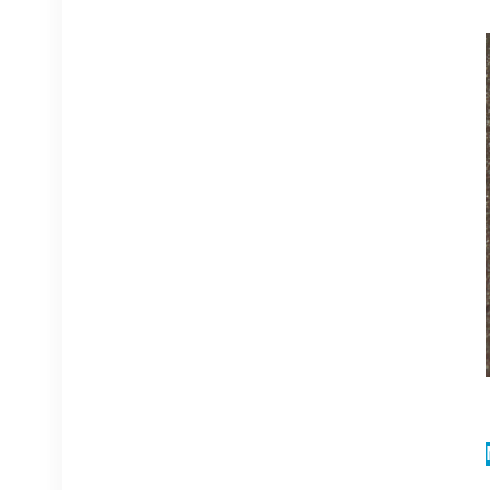
Équipement de
communication NOKIA
APAF 474676A.101
RRU
VOIR LES DÉTAILS
Station de base NOKIA
AHEGC 474914A
AirScale RRH 4T4R RRU
VOIR LES DÉTAILS
Câble fibre optique
NOKIA FUFAS
473288A.102 LC OD-LC
OD double 2m
VOIR LES DÉTAILS