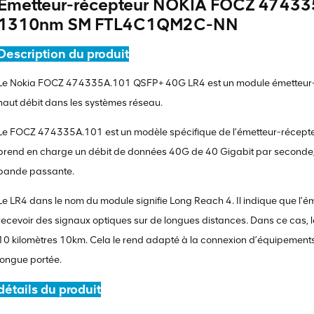
Émetteur-récepteur NOKIA FOCZ 4743
1310nm SM FTL4C1QM2C-NN
Description du produit
Le Nokia FOCZ 474335A.101 QSFP+ 40G LR4 est un module émetteur-r
haut débit dans les systèmes réseau.
Le FOCZ 474335A.101 est un modèle spécifique de l'émetteur-récepte
prend en charge un débit de données 40G de 40 Gigabit par seconde, 
bande passante.
Le LR4 dans le nom du module signifie Long Reach 4. Il indique que l'é
recevoir des signaux optiques sur de longues distances. Dans ce ca
10 kilomètres 10km. Cela le rend adapté à la connexion d’équipements
longue portée.
détails du produit