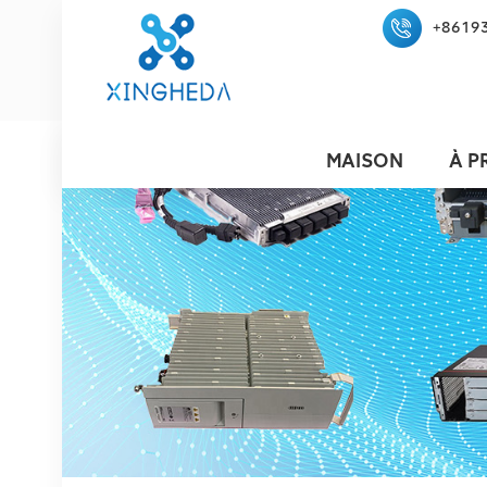
+8619
MAISON
À P