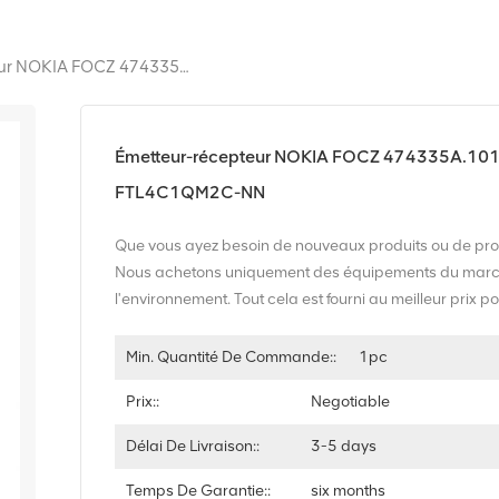
Émetteur-Récepteur NOKIA FOCZ 474335A.101 QSFP+ 40G LR4 10km 1310nm SM FTL4C1QM2C-NN
Émetteur-récepteur NOKIA FOCZ 474335A.1
FTL4C1QM2C-NN
Que vous ayez besoin de nouveaux produits ou de prod
Nous achetons uniquement des équipements du marché 
l'environnement. Tout cela est fourni au meilleur prix po
Min. Quantité De Commande::
1pc
Prix::
Negotiable
Délai De Livraison::
3-5 days
Temps De Garantie::
six months