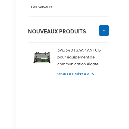
Les Serveurs
NOUVEAUX PRODUITS
3AG34013AA 4AN10G
pour équipement de
communication Alcatel
Lucent
VOIR LES DÉTAILS
02350CDV Disque dur
serveur SAS 2,5 pouces
1,2 To 10K 12 Gbit/s
VOIR LES DÉTAILS