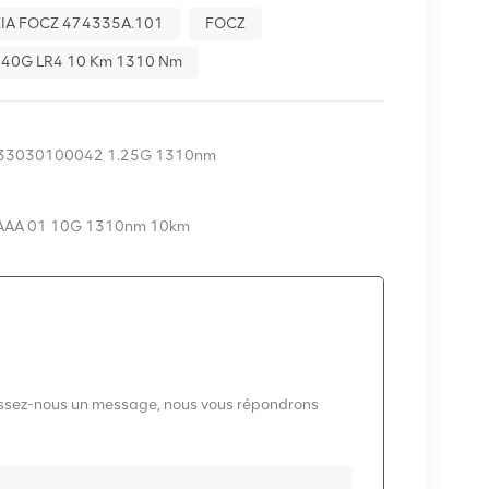
IA FOCZ 474335A.101
FOCZ
+ 40G LR4 10 Km 1310 Nm
 033030100042 1.25G 1310nm
55AAAA 01 10G 1310nm 10km
aissez-nous un message, nous vous répondrons