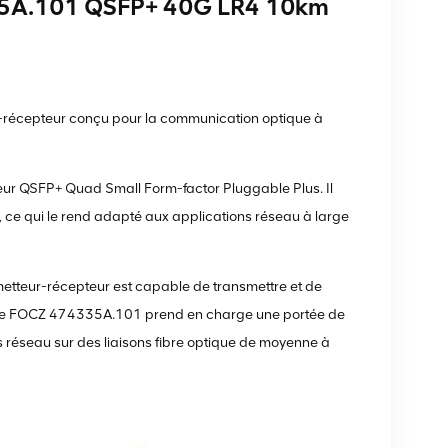
35A.101 QSFP+ 40G LR4 10km
écepteur conçu pour la communication optique à
ur QSFP+ Quad Small Form-factor Pluggable Plus. Il
ce qui le rend adapté aux applications réseau à large
metteur-récepteur est capable de transmettre et de
s, le FOCZ 474335A.101 prend en charge une portée de
 réseau sur des liaisons fibre optique de moyenne à