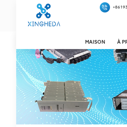
+8619
MAISON
À P