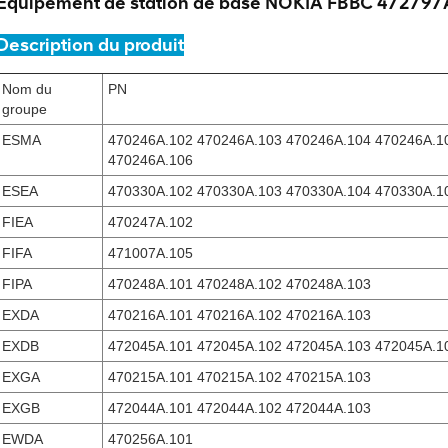
Équipement de station de base NOKIA FBBC 472797
Description du produit
Nom du
PN
groupe
ESMA
470246A.102 470246A.103 470246A.104 470246A.1
470246A.106
ESEA
470330A.102 470330A.103 470330A.104 470330A.1
FIEA
470247A.102
FIFA
471007A.105
FIPA
470248A.101 470248A.102 470248A.103
EXDA
470216A.101 470216A.102 470216A.103
EXDB
472045A.101 472045A.102 472045A.103 472045A.1
EXGA
470215A.101 470215A.102 470215A.103
EXGB
472044A.101 472044A.102 472044A.103
EWDA
470256A.101