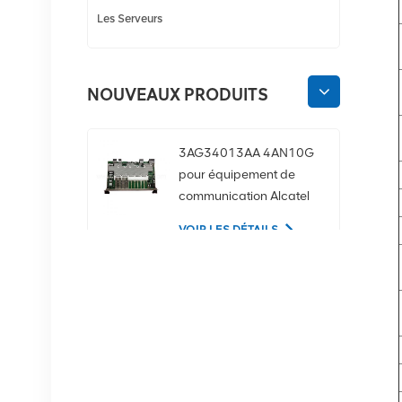
Les Serveurs
NOUVEAUX PRODUITS
3AG34013AA 4AN10G
pour équipement de
communication Alcatel
Lucent
VOIR LES DÉTAILS
02350CDV Disque dur
serveur SAS 2,5 pouces
1,2 To 10K 12 Gbit/s
VOIR LES DÉTAILS