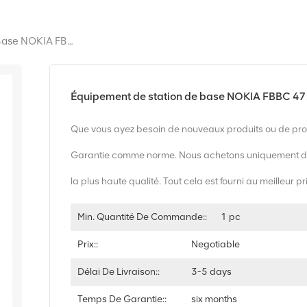
Équipement De Station De Base NOKIA FBBC 472797A.101
Équipement de station de base NOKIA FBBC 
Que vous ayez besoin de nouveaux produits ou de prod
Garantie comme norme. Nous achetons uniquement d
la plus haute qualité. Tout cela est fourni au meilleur pr
Min. Quantité De Commande::
1 pc
Prix::
Negotiable
Délai De Livraison::
3-5 days
Temps De Garantie::
six months