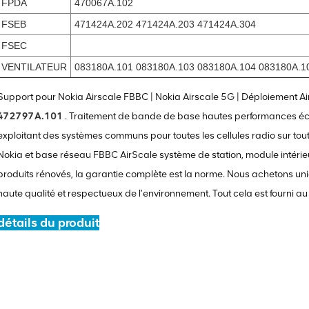
FPDA
470067A.102
FSEB
471424A.202 471424A.203 471424A.304
FSEC
VENTILATEUR
083180A.101 083180A.103 083180A.104 083180A.1
Support pour Nokia Airscale FBBC | Nokia Airscale 5G | Déploiement 
472797A.101
. Traitement de bande de base hautes performances éc
exploitant des systèmes communs pour toutes les cellules radio sur tou
Nokia et base réseau FBBC AirScale système de station, module intéri
produits rénovés, la garantie complète est la norme. Nous achetons u
haute qualité et respectueux de l'environnement. Tout cela est fourni au 
détails du produit