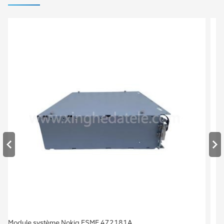
Station de base Nokia FRGU RRU 472956A MODULE RF