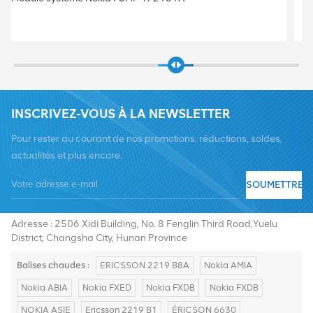
FLEXI 6TX 2100
INSCRIVEZ-VOUS À LA NEWSLETTER
Pour rester au courant de nos promotions, réductions, soldes,
actualités et plus encore.
SOUMETTRE
Tél :
+8619376997331
E-mail :
summer@chinaxingheda.com
Adresse : 2506 Xidi Building, No. 8 Fenglin Third Road,Yuelu
District, Changsha City, Hunan Province
Balises chaudes :
ERICSSON 2219 B8A
Nokia AMIA
Nokia ABIA
Nokia FXED
Nokia FXDB
Nokia FXDB
NOKIA ASIE
Ericsson 2219 B1
ÉRICSON 6630