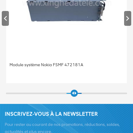
FSMF 472181A
Station de base Nokia FRGU
FLEXI 6TX 2100
INSCRIVEZ-VOUS À LA NEWSLETTER
Pour rester au courant de nos promotions, réductions, soldes,
actualités et plus encore.