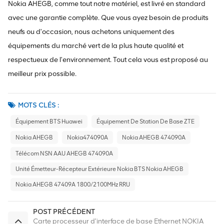
Nokia AHEGB, comme tout notre matériel, est livré en standard
avec une garantie complète. Que vous ayez besoin de produits
neufs ou d'occasion, nous achetons uniquement des
équipements du marché vert de la plus haute qualité et
respectueux de l'environnement. Tout cela vous est proposé au
meilleur prix possible.
MOTS CLÉS :
Équipement BTS Huawei
Équipement De Station De Base ZTE
Nokia AHEGB
Nokia474090A
Nokia AHEGB 474090A
Télécom NSN AAU AHEGB 474090A
Unité Émetteur-Récepteur Extérieure Nokia BTS Nokia AHEGB
Nokia AHEGB 47409A 1800/2100MHz RRU
POST PRÉCÉDENT
Carte processeur d'interface de base Ethernet NOKIA