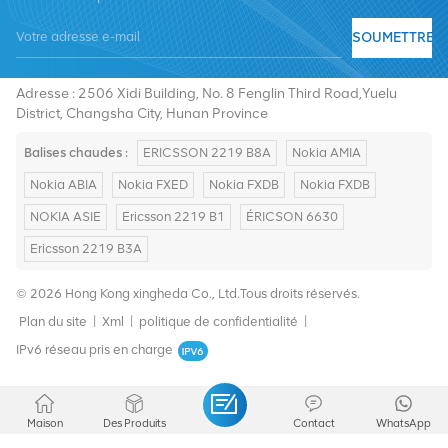
SOUMETTRE
Tél :
+8619376997331
E-mail :
summer@chinaxingheda.com
Adresse : 2506 Xidi Building, No. 8 Fenglin Third Road,Yuelu
District, Changsha City, Hunan Province
Balises chaudes :
ERICSSON 2219 B8A
Nokia AMIA
Nokia ABIA
Nokia FXED
Nokia FXDB
Nokia FXDB
NOKIA ASIE
Ericsson 2219 B1
ÉRICSON 6630
Ericsson 2219 B3A
© 2026 Hong Kong xingheda Co., Ltd.Tous droits réservés.
Plan du site
|
Xml
|
politique de confidentialité
|
IPv6 réseau pris en charge
Maison
Des Produits
Contact
WhatsApp