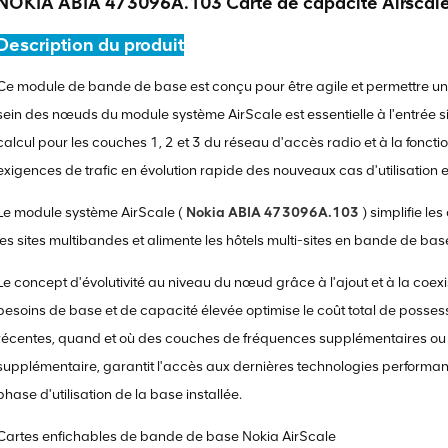
NOKIA ABIA 473096A.103 Carte de capacité Airscal
Description du produit
Ce module de bande de base est conçu pour être agile et permettre une
sein des nœuds du module système AirScale est essentielle à l'entrée si
calcul pour les couches 1, 2 et 3 du réseau d'accès radio et à la fonctio
exigences de trafic en évolution rapide des nouveaux cas d'utilisation 
Le module système AirScale (
Nokia ABIA 473096A.103
) simplifie le
les sites multibandes et alimente les hôtels multi-sites en bande de bas
Le concept d'évolutivité au niveau du nœud grâce à l'ajout et à la coe
besoins de base et de capacité élevée optimise le coût total de posse
récentes, quand et où des couches de fréquences supplémentaires ou l
supplémentaire, garantit l'accès aux dernières technologies performan
phase d'utilisation de la base installée.
Cartes enfichables de bande de base Nokia AirScale