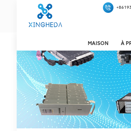
+8619
MAISON
À P