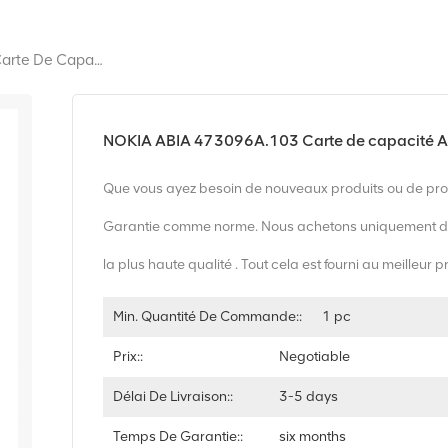
NOKIA ABIA 473096A.103 Carte De Capacité Airscale
NOKIA ABIA 473096A.103 Carte de capacité A
Que vous ayez besoin de nouveaux produits ou de prod
Garantie comme norme. Nous achetons uniquement d
la plus haute qualité . Tout cela est fourni au meilleur p
Min. Quantité De Commande::
1 pc
Prix::
Negotiable
Délai De Livraison::
3-5 days
Temps De Garantie::
six months