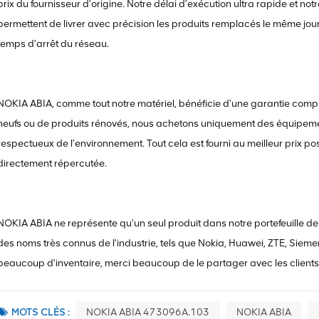
prix du fournisseur d'origine. Notre délai d'exécution ultra rapide et no
permettent de livrer avec précision les produits remplacés le même jour 
temps d'arrêt du réseau.
NOKIA ABIA, comme tout notre matériel, bénéficie d'une garantie com
neufs ou de produits rénovés, nous achetons uniquement des équipemen
respectueux de l'environnement. Tout cela est fourni au meilleur prix po
directement répercutée.
NOKIA ABIA ne représente qu'un seul produit dans notre portefeuille de
des noms très connus de l'industrie, tels que Nokia, Huawei, ZTE, Siemen
beaucoup d'inventaire, merci beaucoup de le partager avec les clients
MOTS CLÉS :
NOKIA ABIA 473096A.103
NOKIA ABIA