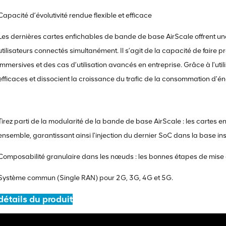
Capacité d’évolutivité rendue flexible et efficace
Les dernières cartes enfichables de bande de base AirScale offrent une
utilisateurs connectés simultanément. Il s’agit de la capacité de faire p
immersives et des cas d’utilisation avancés en entreprise. Grâce à l'util
efficaces et dissocient la croissance du trafic de la consommation d'én
Tirez parti de la modularité de la bande de base AirScale : les cartes e
ensemble, garantissant ainsi l'injection du dernier SoC dans la base ins
Composabilité granulaire dans les nœuds : les bonnes étapes de mise
Système commun (Single RAN) pour 2G, 3G, 4G et 5G.
détails du produit