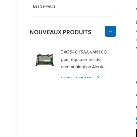
Les Serveurs
NOUVEAUX PRODUITS
3AG34013AA 4AN10G
pour équipement de
communication Alcatel
Lucent
VOIR LES DÉTAILS
02350CDV Disque dur
serveur SAS 2,5 pouces
1,2 To 10K 12 Gbit/s
VOIR LES DÉTAILS