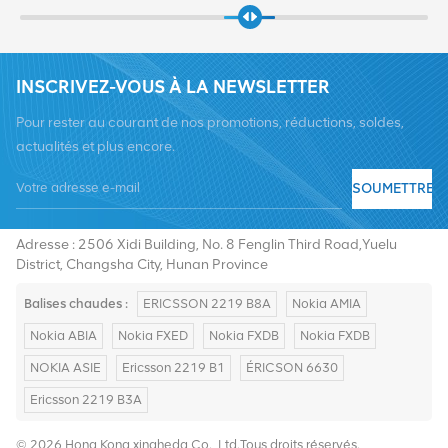
INSCRIVEZ-VOUS À LA NEWSLETTER
Pour rester au courant de nos promotions, réductions, soldes,
actualités et plus encore.
SOUMETTRE
Tél :
+8619376997331
E-mail :
summer@chinaxingheda.com
Adresse : 2506 Xidi Building, No. 8 Fenglin Third Road,Yuelu
District, Changsha City, Hunan Province
Balises chaudes :
ERICSSON 2219 B8A
Nokia AMIA
Nokia ABIA
Nokia FXED
Nokia FXDB
Nokia FXDB
NOKIA ASIE
Ericsson 2219 B1
ÉRICSON 6630
Ericsson 2219 B3A
© 2026 Hong Kong xingheda Co., Ltd.Tous droits réservés.