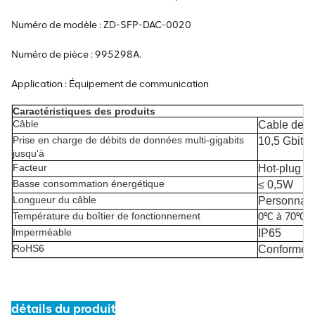
Numéro de modèle : ZD-SFP-DAC-0020
Numéro de pièce : 995298A.
Application : Équipement de communication
Caractéristiques des produits
Câble
Cable de c
Prise en charge de débits de données multi-gigabits
10,5 Gbit/s
jusqu'à
Facteur
Hot-plug
p
Basse consommation énergétique
≤ 0,5W
Longueur du câble
Personnali
Température du boîtier de fonctionnement
0°C à 70°C
Imperméable
IP65
RoHS6
Conforme
détails du produit