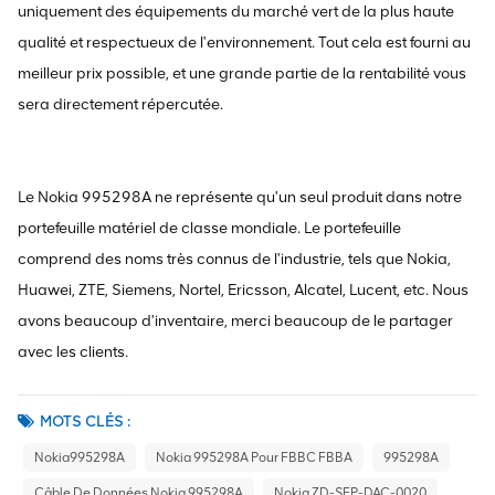
uniquement des équipements du marché vert de la plus haute
qualité et respectueux de l'environnement. Tout cela est fourni au
meilleur prix possible, et une grande partie de la rentabilité vous
sera directement répercutée.
Le Nokia 995298A ne représente qu'un seul produit dans notre
portefeuille matériel de classe mondiale. Le portefeuille
comprend des noms très connus de l'industrie, tels que Nokia,
Huawei, ZTE, Siemens, Nortel, Ericsson, Alcatel, Lucent, etc. Nous
avons beaucoup d'inventaire, merci beaucoup de le partager
avec les clients.
MOTS CLÉS :
Nokia995298A
Nokia 995298A Pour FBBC FBBA
995298A
Câble De Données Nokia 995298A
Nokia ZD-SFP-DAC-0020