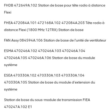
FHDB 472649A.102 Station de base pour tête radio à distance
Flexi
FHEA 472084A.101 472168A.102 472084A.203 Tête radio à
distance Flexi (1800 MHz 12TRX) Station de base
FAN Assy 084594A.106 Station de base de l'unité de ventilateur
ESMA 470246A.102 470246A.103 470246A.104
470246A.105 470246A.106 Station de base du module
système
ESEA 470330A.102 470330A.103 470330A.104
470330A.105 Station de base du module d'extension du
système
Station de base du sous-module de transmission FIEA
470247A.102 E1