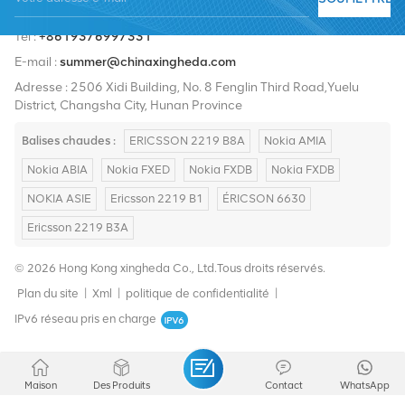
Tél :
+8619376997331
E-mail :
summer@chinaxingheda.com
Adresse : 2506 Xidi Building, No. 8 Fenglin Third Road,Yuelu
District, Changsha City, Hunan Province
Balises chaudes :
ERICSSON 2219 B8A
Nokia AMIA
Nokia ABIA
Nokia FXED
Nokia FXDB
Nokia FXDB
NOKIA ASIE
Ericsson 2219 B1
ÉRICSON 6630
Ericsson 2219 B3A
© 2026 Hong Kong xingheda Co., Ltd.Tous droits réservés.
Plan du site
|
Xml
|
politique de confidentialité
|
IPv6 réseau pris en charge
Maison
Des Produits
Contact
WhatsApp