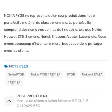
NOKIA FYGB ne représente qu'un seul produit dans notre
portefeuille matériel de classe mondiale. Le portefeuille
comprend des noms très connus de l'industrie, tels que Nokia,
Huawei, ZTE, Siemens, Nortel, Ericsson, Alcatel, Lucent, etc. Nous
avons beaucoup d'inventaire, merci beaucoup de le partager
avec les clients.
MOTS CLÉS :
Nokia FYGB
Nokia FYGB 472748A
FYGB
Nokia472748A
472748A
POST PRÉCÉDENT
Module de réseaux Nokia Siemens B PCU2-E
C110629.B3D