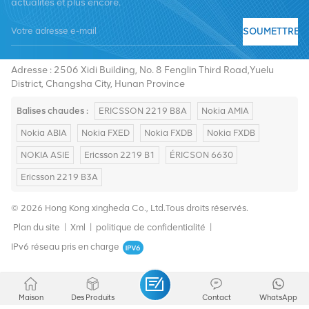
actualités et plus encore.
SOUMETTRE
Tél :
+8619376997331
E-mail :
summer@chinaxingheda.com
Adresse : 2506 Xidi Building, No. 8 Fenglin Third Road,Yuelu
District, Changsha City, Hunan Province
Balises chaudes :
ERICSSON 2219 B8A
Nokia AMIA
Nokia ABIA
Nokia FXED
Nokia FXDB
Nokia FXDB
NOKIA ASIE
Ericsson 2219 B1
ÉRICSON 6630
Ericsson 2219 B3A
© 2026 Hong Kong xingheda Co., Ltd.Tous droits réservés.
Plan du site
|
Xml
|
politique de confidentialité
|
IPv6 réseau pris en charge
Maison
Des Produits
Contact
WhatsApp