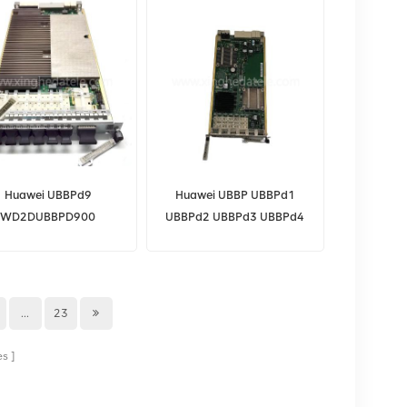
10G SFP 10KM bidi S6720-
30C-EI-24S-AC
Huawei UBBPd9
Huawei UBBP UBBPd1
WD2DUBBPD900
UBBPd2 UBBPd3 UBBPd4
2NJR carte d'unité de
UBBPd5 UBBPd6 pour
aitement de bande de
l'unité de traitement de
ase universelle pour
bande de base universelle
wei BTS DBS BBU3900
Huawei BBU3900
...
23
3910 5900
BBU3910
es