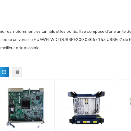
roviaires, notamment les tunnels et les ponts. Il se compose d'une unit
ande de base universelle HUAWEI WD2DUBBPE200 03057153 UBBPe2 de 
illeur prix possible. .