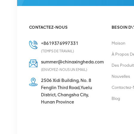
Redresseur Eltek
Flatpack S 48V/1800W
CONTACTEZ-NOUS
BESOIN D\
HE
VOIR LES DÉTAILS
+8619376997331
Maison
(TEMPS DE TRAVAIL)
À Propos D
Eltek Flatpack2
summer@chinaxingheda.com
48/2000 HE module
Des Produit
(ENVOYEZ-NOUS UN EMAIL)
redresseur 48V 2000W
Nouvelles
2506 Xidi Building, No. 8
VOIR LES DÉTAILS
Fenglin Third Road,Yuelu
Contactez-
District, Changsha City,
Blog
Hunan Province
Ericsson Radio 4429 B3
KRC 161 782/1 Unité
radio
VOIR LES DÉTAILS