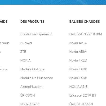
'AIDE
DES PRODUITS
BALISES CHAUDES
Câble D'équipement
ERICSSON 2219 B8A
e Nous
Huawei
Nokia AMIA
s
ZTE
Nokia ABIA
NOKIA
Nokia FXED
Nous
Module Optique
Nokia FXDB
Module De Puissance
Nokia FXDB
Alcatel-Lucent
NOKIA ASIE
ÉRICSON
Ericsson 2219 B1
Nortel/Ciena
ÉRICSON 6630