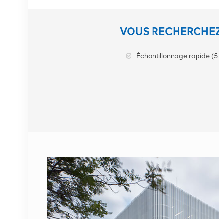
Station de base NOKIA
VOUS RECHERCHEZ
AHEGC 474914A
AirScale RRH 4T4R RRU
Échantillonnage rapide (5 
VOIR LES DÉTAILS
Câble fibre optique
NOKIA FUFAS
473288A.102 LC OD-LC
OD double 2m
VOIR LES DÉTAILS
1662SMC 3AL98324AA
SYNTH4V2 pour
équipement de
communication Alcatel
VOIR LES DÉTAILS
Lucent