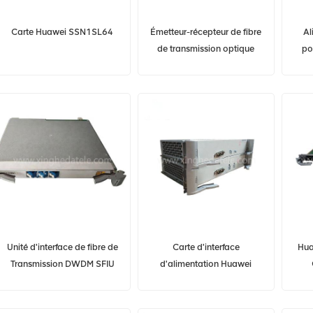
Carte Huawei SSN1SL64
Émetteur-récepteur de fibre
Al
de transmission optique
po
Huawei OSN 2500 SDH
Hua
PDH
Unité d'interface de fibre de
Carte d'interface
Hua
Transmission DWDM SFIU
d'alimentation Huawei
TN11SFIU Huawei SFIU
OSN3500 PIU N1PIU
pour Huawei OSN3800