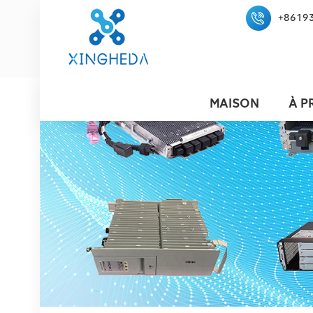
+8619
MAISON
À P