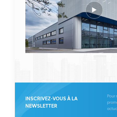
ERICSSON 2212 B31
KRC 161 893/1 Unité
radio à distance
VOIR LES DÉTAILS
HUAWEI RRU5909
02311TBD
WD5M215909GB pour
multimode 2100 MHz
VOIR LES DÉTAILS
(2*60 W)
HUAWEI UBBPg1a
03050BYF pour bande
Pour 
INSCRIVEZ-VOUS À LA
de base Huawei BBU
promo
NEWSLETTER
3900
actua
VOIR LES DÉTAILS