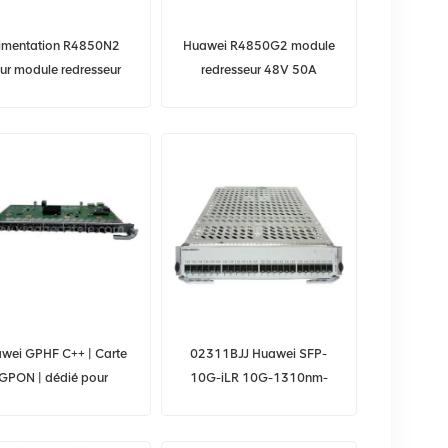
imentation R4850N2
Huawei R4850G2 module
ur module redresseur
redresseur 48V 50A
wei Communication 1U
alimentation de
Psu
communication
wei GPHF C++ | Carte
02311BJJ Huawei SFP-
GPON | dédié pour
10G-iLR 10G-1310nm-
MA5800 OLT
1.4km-SM-SFP+ LTF1303-
BH+1 HUAWEI RRU/BBU