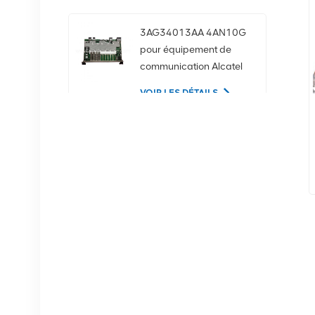
3AG34013AA 4AN10G
pour équipement de
communication Alcatel
Lucent
VOIR LES DÉTAILS
02350CDV Disque dur
serveur SAS 2,5 pouces
1,2 To 10K 12 Gbit/s
VOIR LES DÉTAILS
Équipement de
communication NOKIA
APAF 474676A.101
RRU
VOIR LES DÉTAILS