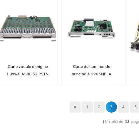
OSN6800 OSN8800
Carte vocale d'origine
Carte de commande
Huawei ASRB 32 PSTN
principale H903MPLA
pour équipement MA5616
03025KFE Huawei
0302
avec emballage d'origine,
MA5800 X7/X15/X17
tr
carte 32 ports
intégrée avec port de
b
liaison montante optique 4
Hua
1
2
3
4
5
ports 10GE/GE
Un total de
23
pag