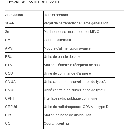
Huawei-BBU3900, BBU3910
Abréviation
Nom et prénom
3GPP
Projet de partenariat de 3ème génération
3m
Multi-porteuse, multi-mode et MIMO
CA
Courant alternatif
APM
Module d'alimentation avancé
BBU
Unité de bande de base
BTS
Station d'émetteur-récepteur de base
CCU
Unité de commande d'armoire
CMUA
Unité centrale de surveillance de type A
CMUE
Unité centrale de surveillance de type E
CPRI
Interface radio publique commune
CRFUd
Unité de radiofréquence CDMA de type D
DBS
Station de base de distribution
CC
Courant continu