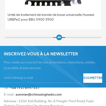
Unité de traitement de bande de base universelle Huawei
UBBPe4 pour BBU 5900 3900
INSCRIVEZ-VOUS À LA NEWSLETTER
Pour rester au courant de nos promotions, réductions, soldes,
actualités et plus encore.
SOUMETTRE
Tél :
+8619376997331
E-mail :
summer@chinaxingheda.com
Adresse : 2506 Xidi Building, No. 8 Fenglin Third Road,Yuelu
District, Changsha City, Hunan Province