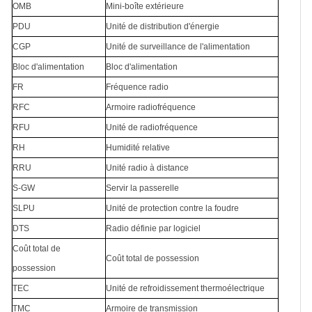
OMB
Mini-boîte extérieure
PDU
Unité de distribution d'énergie
CGP
Unité de surveillance de l'alimentation
Bloc d'alimentation
Bloc d'alimentation
FR
Fréquence radio
RFC
Armoire radiofréquence
RFU
Unité de radiofréquence
RH
Humidité relative
RRU
Unité radio à distance
S-GW
Servir la passerelle
SLPU
Unité de protection contre la foudre
DTS
Radio définie par logiciel
Coût total de
Coût total de possession
possession
TEC
Unité de refroidissement thermoélectrique
TMC
Armoire de transmission