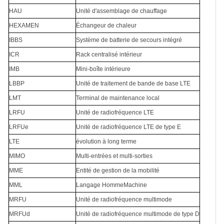
HAU
Unité d'assemblage de chauffage
HEXAMEN
Échangeur de chaleur
IBBS
Système de batterie de secours intégré
ICR
Rack centralisé intérieur
IMB
Mini-boîte intérieure
LBBP
Unité de traitement de bande de base LTE
LMT
Terminal de maintenance local
LRFU
Unité de radiofréquence LTE
LRFUe
Unité de radiofréquence LTE de type E
LTE
évolution à long terme
MIMO
Multi-entrées et multi-sorties
MME
Entité de gestion de la mobilité
MML
Langage HommeMachine
MRFU
Unité de radiofréquence multimode
MRFUd
Unité de radiofréquence multimode de type D