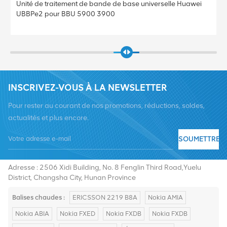
i
Unité de traitement de bande de base universelle Huawei
UBBPe4 pour BBU 5900 3900
INSCRIVEZ-VOUS À LA NEWSLETTER
Pour rester au courant de nos promotions, réductions, soldes,
actualités et plus encore.
SOUMETTRE
Tél :
+8619376997331
E-mail :
summer@chinaxingheda.com
Adresse : 2506 Xidi Building, No. 8 Fenglin Third Road,Yuelu
District, Changsha City, Hunan Province
Balises chaudes :
ERICSSON 2219 B8A
Nokia AMIA
Nokia ABIA
Nokia FXED
Nokia FXDB
Nokia FXDB