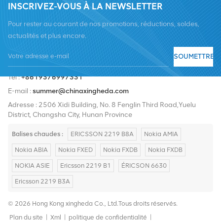
INSCRIVEZ-VOUS À LA NEWSLETTER
Pour rester au courant de nos promotions, réductions, soldes,
actualités et plus encore.
SOUMETTRE
Tél :
+8619376997331
E-mail :
summer@chinaxingheda.com
Adresse : 2506 Xidi Building, No. 8 Fenglin Third Road,Yuelu
District, Changsha City, Hunan Province
Balises chaudes :
ERICSSON 2219 B8A
Nokia AMIA
Nokia ABIA
Nokia FXED
Nokia FXDB
Nokia FXDB
NOKIA ASIE
Ericsson 2219 B1
ÉRICSON 6630
Ericsson 2219 B3A
© 2026 Hong Kong xingheda Co., Ltd.Tous droits réservés.
Plan du site
|
Xml
|
politique de confidentialité
|