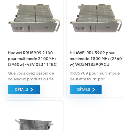
Huawei RRU5909 2100
HUAWEI RRU5909 pour
pour multimode 2100MHz
multimode 1800 MHz (2*60
(2*60w) -48V 02311TBC
w) WD5M185909CU
WD5M215909CU
02311PPN
Que vous ayez besoin de
RRU5909 pour multi-mode
nouveaux produits ou de
peut être fourni par
produits rénovés, il faut une
Xingheda de bonne qualité
DÉTAILS
DÉTAILS
approche globale Garantie
et prix bas, délai de livraison
comme norme. Nous
court.
achetons uniquement des
équipements du marché
vert du la plus haute qualité
. Tout cela est fourni au
meilleur prix possible.