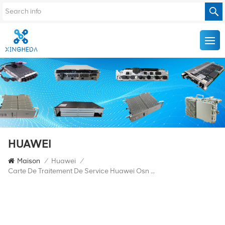
HUAWEI
Maison
/
Huawei
/
Carte De Traitement De Service Huawei Osn 9800 M24 Tom 03030LGC Tn52tom Tn52tom01