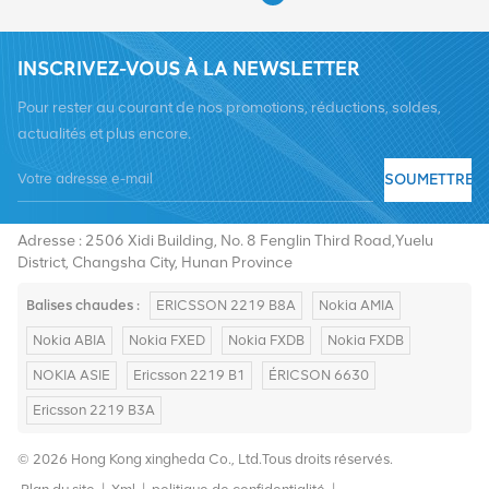
INSCRIVEZ-VOUS À LA NEWSLETTER
Pour rester au courant de nos promotions, réductions, soldes,
actualités et plus encore.
SOUMETTRE
Tél :
+8619376997331
E-mail :
summer@chinaxingheda.com
Adresse : 2506 Xidi Building, No. 8 Fenglin Third Road,Yuelu
District, Changsha City, Hunan Province
Balises chaudes :
ERICSSON 2219 B8A
Nokia AMIA
Nokia ABIA
Nokia FXED
Nokia FXDB
Nokia FXDB
NOKIA ASIE
Ericsson 2219 B1
ÉRICSON 6630
Ericsson 2219 B3A
© 2026 Hong Kong xingheda Co., Ltd.Tous droits réservés.