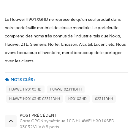
Le Huawei H901XGHD ne représente qu'un seul produit dans
notre portefeuille matériel de classe mondiale. Le portefeuille
comprend des noms très connus de l'industrie, tels que Nokia,
Huawei, ZTE, Siemens, Nortel, Ericsson, Alcatel, Lucent, etc. Nous
avons beaucoup d'inventaire, merci beaucoup de le partager
avec les clients.
MOTS CLÉS :
HUAWEI H901XGHD
HUAWEI 02311DHH
HUAWEI H901XGHD 02311DHH
H901XGHD
02311DHH
POST PRÉCÉDENT
Carte GPON symétrique 10G HUAWEI H901XSED
03032VUV à 8 ports