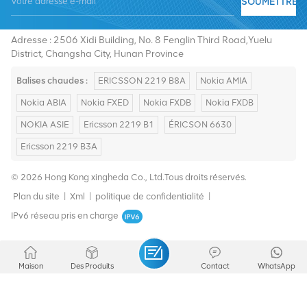
SOUMETTRE
Tél :
+8619376997331
E-mail :
summer@chinaxingheda.com
Adresse : 2506 Xidi Building, No. 8 Fenglin Third Road,Yuelu
District, Changsha City, Hunan Province
Balises chaudes :
ERICSSON 2219 B8A
Nokia AMIA
Nokia ABIA
Nokia FXED
Nokia FXDB
Nokia FXDB
NOKIA ASIE
Ericsson 2219 B1
ÉRICSON 6630
Ericsson 2219 B3A
© 2026 Hong Kong xingheda Co., Ltd.Tous droits réservés.
Plan du site
|
Xml
|
politique de confidentialité
|
IPv6 réseau pris en charge
Maison
Des Produits
Contact
WhatsApp