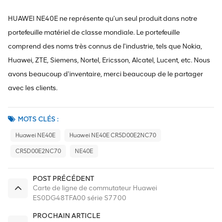
HUAWEI NE40E ne représente qu'un seul produit dans notre
portefeuille matériel de classe mondiale. Le portefeuille
comprend des noms très connus de l'industrie, tels que Nokia,
Huawei, ZTE, Siemens, Nortel, Ericsson, Alcatel, Lucent, etc. Nous
avons beaucoup d'inventaire, merci beaucoup de le partager
avec les clients.
MOTS CLÉS :
Huawei NE40E
Huawei NE40E CR5D00E2NC70
CR5D00E2NC70
NE40E
POST PRÉCÉDENT
Carte de ligne de commutateur Huawei
ES0DG48TFA00 série S7700
PROCHAIN ARTICLE