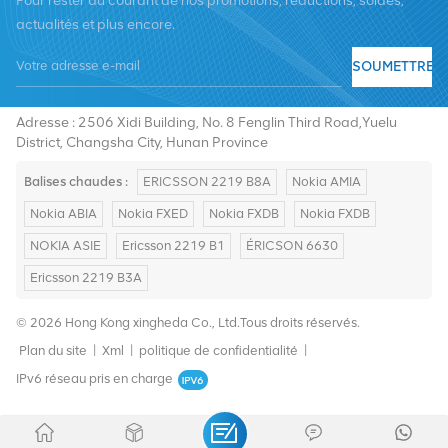
Pour rester au courant de nos promotions, réductions, soldes,
actualités et plus encore.
SOUMETTRE
Tél :
+8619376997331
E-mail :
summer@chinaxingheda.com
Adresse : 2506 Xidi Building, No. 8 Fenglin Third Road,Yuelu
District, Changsha City, Hunan Province
Balises chaudes :
ERICSSON 2219 B8A
Nokia AMIA
Nokia ABIA
Nokia FXED
Nokia FXDB
Nokia FXDB
NOKIA ASIE
Ericsson 2219 B1
ÉRICSON 6630
Ericsson 2219 B3A
© 2026 Hong Kong xingheda Co., Ltd.Tous droits réservés.
Plan du site
|
Xml
|
politique de confidentialité
|
IPv6 réseau pris en charge