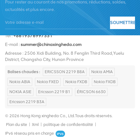
Pour rester au courant de nos promotions, réductions, soldes,
actualités et plus encore.
SOUMETTRE
Tél :
+8619376997331
E-mail :
summer@chinaxingheda.com
Adresse : 2506 Xidi Building, No. 8 Fenglin Third Road,Yuelu
District, Changsha City, Hunan Province
Balises chaudes :
ERICSSON 2219 B8A
Nokia AMIA
Nokia ABIA
Nokia FXED
Nokia FXDB
Nokia FXDB
NOKIA ASIE
Ericsson 2219 B1
ÉRICSON 6630
Ericsson 2219 B3A
© 2026 Hong Kong xingheda Co., Ltd.Tous droits réservés.
Plan du site
|
Xml
|
politique de confidentialité
|
IPv6 réseau pris en charge